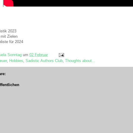
istik 2023
 mit Zielen
liste für 2024
ela Sonntag
um
02 Februar
euer
,
Hobbies
,
Sadistic Authors Club
,
Thoughts about...
re:
fentlichen