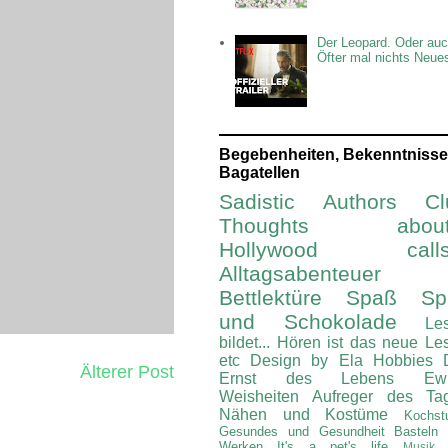
Der Leopard. Oder auc
Öfter mal nichts Neue
Begebenheiten, Bekenntnisse
Bagatellen
Sadistic Authors Cl
Thoughts about.
Hollywood calls.
Alltagsabenteuer
Bettlektüre
Spaß Spi
und Schokolade
Le
bildet...
Hören ist das neue Le
etc
Design by Ela
Hobbies
Älterer Post
Ernst des Lebens
Ew
Weisheiten
Aufreger des Ta
Nähen und Kostüme
Kochst
Gesundes und Gesundheit
Basteln
Werken
It's a pet's life
Musik 