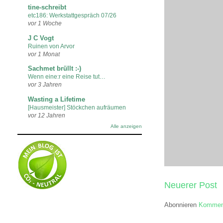
tine-schreibt
etc186: Werkstattgespräch 07/26
vor 1 Woche
J C Vogt
Ruinen von Arvor
vor 1 Monat
Sachmet brüllt :-)
Wenn eine:r eine Reise tut…
vor 3 Jahren
Wasting a Lifetime
[Hausmeister] Stöckchen aufräumen
vor 12 Jahren
Alle anzeigen
Neuerer Post
Abonnieren
Komment