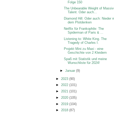
Folge 150
The Unbearable Weight of Massi
Talent. Oder auch...
Diamond Hill. Oder auch: Nieder m
dem Plotdenken
Netflix für Frankophile: The
Spiderman of Paris & ...
Listening to: White King. The
Tragedy of Charles I.
Projekt Mini zu Maxi - eine
Geschichte von 2 Kleidern
Spaß mit Statistik und meine
Wunschliste für 2024!
►
Januar
(9)
►
2023
(90)
►
2022
(101)
►
2021
(101)
►
2020
(105)
►
2019
(104)
►
2018
(87)