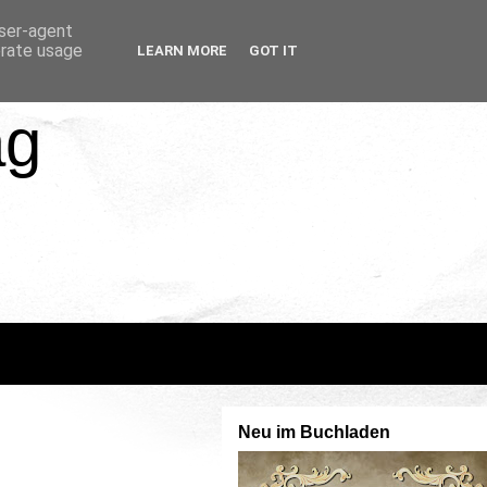
user-agent
erate usage
LEARN MORE
GOT IT
ag
Neu im Buchladen