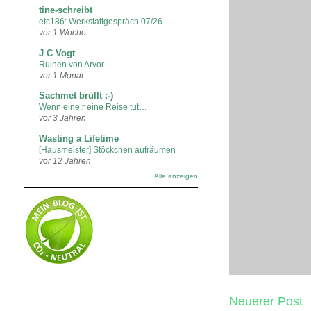
tine-schreibt
etc186: Werkstattgespräch 07/26
vor 1 Woche
J C Vogt
Ruinen von Arvor
vor 1 Monat
Sachmet brüllt :-)
Wenn eine:r eine Reise tut…
vor 3 Jahren
Wasting a Lifetime
[Hausmeister] Stöckchen aufräumen
vor 12 Jahren
Alle anzeigen
Neuerer Post