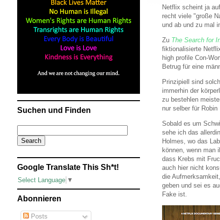
Netflix scheint ja a
recht viele "große 
und ab und zu mal i
Zu
The Search for I
fiktionalisierte Netf
high profile Con-Wom
Betrug für eine män
Prinzipiell sind solc
immerhin der körper
zu bestehlen meiste
nur selber für Robin
Suchen und Finden
Sobald es um Schwin
sehe ich das allerdi
Holmes, wo das Labe
können, wenn man ih
dass Krebs mit Fruch
Google Translate This Sh*t!
auch hier nicht kon
die Aufmerksamkeit, 
Select Language
▼
geben und sei es au
Fake ist.
Abonnieren
Posts