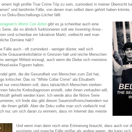
uf einem high profile True Crime Trip zu sein, zumindest in meiner Übersicht tu
Namen" und berühmte Fälle, von denen man selbst dann gehört haben könnte, 
n so Doku-Beschallungs-Löcher fällt.
nstagram's Worst Con Artist
gibt es ja scheinbar auch eine
lix Serie, die so ähnlich funktionieren soll wie
Inventing Anna
-
en sind scheinbar ein lukrativer Markt, vielleicht weil man
nliche Domäne hält?
he Fälle auch - oft zumindest - weniger düster, weil sich
liche Grausamkeitsfaktor in Grenzen hält und reiche Menschen
ns weniger Mitleid erzeugt, auch wenn die Diebe sich meistens
 Hood-eske Figuren halten.
del geht, die die Gesundheit von Menschen zum Ziel hat,
ngs kritischer. Das ist "White Collar Crime" ala Elisabeth
l nur verschleiern soll, dass tatsächlich Menschen sterben
nen falsche Krebsdiagnosen erstellt, oder ihnen verkaufen will,
tsaft geheilt werden kann. Ich werde also die fiktive Serie
sumieren, ich finde das gibt diesen Sauerstoffverschwendern nur
die ihnen gefällt. Aber die Doku sollte man sich vielleicht mal
ch nur, um sich daran zu erinnern, dass im Internet das meiste
Und wenn man dann noch eine Erinnerung braucht, dass auch vor d
existierte und manche Fälle größer als andere waren, der kann sic