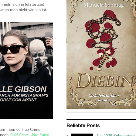
mmeln sich in letzter Zeit
wenn man nicht wie ich ist
Beliebte Posts
em Internet True Crime
h noch
Cold Case: Who Killed
Juli 2026 SchreibVlog 