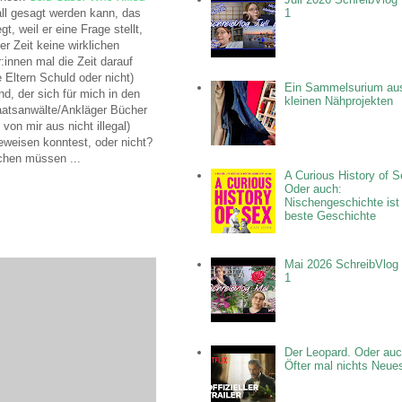
all gesagt werden kann, das
1
, weil er eine Frage stellt,
er Zeit keine wirklichen
innen mal die Zeit darauf
 Eltern Schuld oder nicht)
Ein Sammelsurium au
d, der sich für mich in den
kleinen Nähprojekten
taatsanwälte/Ankläger Bücher
von mir aus nicht illegal)
eweisen konntest, oder nicht?
echen müssen ...
A Curious History of S
Oder auch:
Nischengeschichte ist
beste Geschichte
Mai 2026 SchreibVlog 
1
Der Leopard. Oder auc
Öfter mal nichts Neue