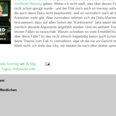
JonBenét Ramsey
geben. Wobei ich nicht weiß, was über diesen F
nicht schon gesagt wurde - und der Titel mich auch so low-key aufregt
die auch diese Doku nicht beantwortet, weil es vermutlich nach all d
Antworten mehr gibt. Aber zumindest nehmen sich die Doku-Macher:
hinzuweisen, dass auf allen Seiten der "Kontroverse" (aka waren die
ziemlich absurde Argumente angeführt wurden. Und ein weiterer Tren
letzten Fällen so rausschält: Warum schreiben so viele Ermittler/S
über diese Fälle? Ist das nicht ethsich fragwürdig (wenn auch schon 
deine Theorie zum Fall zu vermarkten, egal ob die sie vor Gericht b
Weiß nicht, ich finde das icky, wir werden da noch öfter drüber spr
ela Sonntag
um
30 Mai
s Tages
,
Hollywood calls...
re:
fentlichen