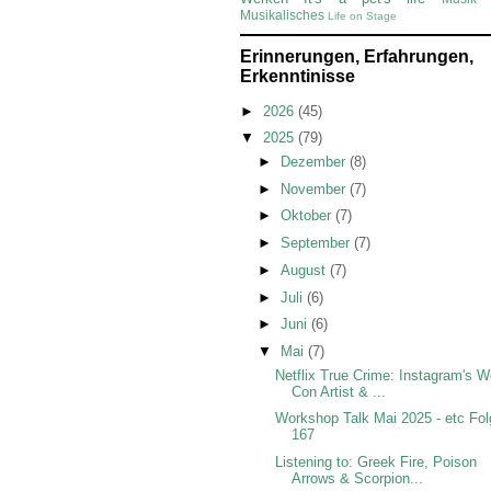
Musikalisches
Life on Stage
Erinnerungen, Erfahrungen,
Erkenntinisse
►
2026
(45)
▼
2025
(79)
►
Dezember
(8)
►
November
(7)
►
Oktober
(7)
►
September
(7)
►
August
(7)
►
Juli
(6)
►
Juni
(6)
▼
Mai
(7)
Netflix True Crime: Instagram's W
Con Artist & ...
Workshop Talk Mai 2025 - etc Fo
167
Listening to: Greek Fire, Poison
Arrows & Scorpion...