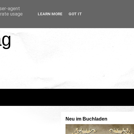
user-agent
erate usage
LEARN MORE
GOT IT
ag
Neu im Buchladen