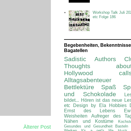
Workshop Talk Juli 20
etc Folge 186
Begebenheiten, Bekenntnisse
Bagatellen
Sadistic Authors Cl
Thoughts about.
Hollywood calls.
Alltagsabenteuer
Bettlektüre
Spaß Spi
und Schokolade
Le
bildet...
Hören ist das neue Le
etc
Design by Ela
Hobbies
Ernst des Lebens
Ew
Weisheiten
Aufreger des Ta
Nähen und Kostüme
Kochst
Älterer Post
Gesundes und Gesundheit
Basteln
Werken
It's a pet's life
Musik 