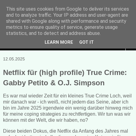
This site uses cookies from Google to deliver its services
and to analyze traffic. Your IP address and user-agent are
Manuela Sonntag
shared with Google along with performance and security
metrics to ensure quality of service, generate usage
Bücher, Blogs & mehr
statistics, and to detect and address abuse.
LEARN MORE
GOT IT
▼
12.05.2025
Netflix für (high profile) True Crime:
Gabby Petito & O.J. Simpson
Es war mal wieder Zeit für ein kleines True Crime Loch, weil
mir danach war - ich weiß, nicht jedem das Seine, aber ich
bin im Jahre 2025 irgendwie ein wenig darüber hinweg mich
für meine coping strategies zu rechtfertigen. Wir tun was wir
können mit der Welt, die wir haben, no?
Diese beiden Dokus, die Netflix da Anfang des Jahres mal