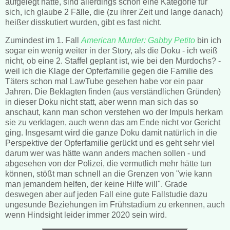
aufgelegt hatte, sind allerdings schon eine Kategorie für
sich, ich glaube 2 Fälle, die (zu ihrer Zeit und lange danach)
heißer disskutiert wurden, gibt es fast nicht.
Zumindest im 1. Fall
American Murder: Gabby Petito
bin ich
sogar ein wenig weiter in der Story, als die Doku - ich weiß
nicht, ob eine 2. Staffel geplant ist, wie bei den Murdochs? -
weil ich die Klage der Opferfamilie gegen die Familie des
Täters schon mal LawTube gesehen habe vor ein paar
Jahren. Die Beklagten finden (aus verständlichen Gründen)
in dieser Doku nicht statt, aber wenn man sich das so
anschaut, kann man schon verstehen wo der Impuls herkam
sie zu verklagen, auch wenn das am Ende nicht vor Gericht
ging. Insgesamt wird die ganze Doku damit natürlich in die
Perspektive der Opferfamilie gerückt und es geht sehr viel
darum wer was hätte wann anders machen sollen - und
abgesehen von der Polizei, die vermutlich mehr hätte tun
können, stößt man schnell an die Grenzen von "wie kann
man jemandem helfen, der keine Hilfe will". Grade
deswegen aber auf jeden Fall eine gute Fallstudie dazu
ungesunde Beziehungen im Frühstadium zu erkennen, auch
wenn Hindsight leider immer 2020 sein wird.