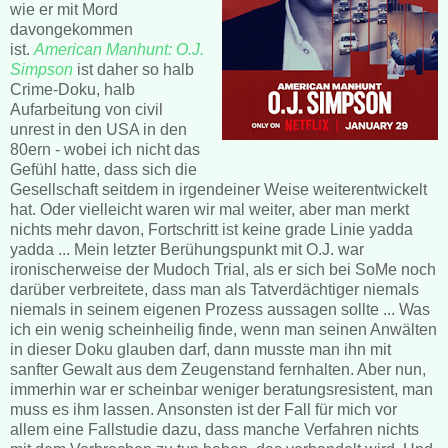
wie er mit Mord
davongekommen
ist.
American Manhunt: O.J.
Simpson
ist daher so halb
Crime-Doku, halb
Aufarbeitung von civil
unrest in den USA in den
80ern - wobei ich nicht das
Gefühl hatte, dass sich die
Gesellschaft seitdem in irgendeiner Weise weiterentwickelt
hat. Oder vielleicht waren wir mal weiter, aber man merkt
nichts mehr davon, Fortschritt ist keine grade Linie yadda
yadda ... Mein letzter Berühungspunkt mit O.J. war
ironischerweise der Mudoch Trial, als er sich bei SoMe noch
darüber verbreitete, dass man als Tatverdächtiger niemals
niemals in seinem eigenen Prozess aussagen sollte ... Was
ich ein wenig scheinheilig finde, wenn man seinen Anwälten
in dieser Doku glauben darf, dann musste man ihn mit
sanfter Gewalt aus dem Zeugenstand fernhalten. Aber nun,
immerhin war er scheinbar weniger beratungsresistent, man
muss es ihm lassen. Ansonsten ist der Fall für mich vor
allem eine Fallstudie dazu, dass manche Verfahren nichts