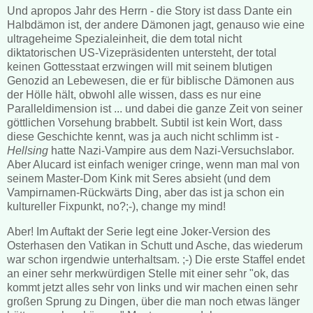
Und apropos Jahr des Herrn - die Story ist dass Dante ein
Halbdämon ist, der andere Dämonen jagt, genauso wie eine
ultrageheime Spezialeinheit, die dem total nicht
diktatorischen US-Vizepräsidenten untersteht, der total
keinen Gottesstaat erzwingen will mit seinem blutigen
Genozid an Lebewesen, die er für biblische Dämonen aus
der Hölle hält, obwohl alle wissen, dass es nur eine
Paralleldimension ist ... und dabei die ganze Zeit von seiner
göttlichen Vorsehung brabbelt. Subtil ist kein Wort, dass
diese Geschichte kennt, was ja auch nicht schlimm ist -
Hellsing
hatte Nazi-Vampire aus dem Nazi-Versuchslabor.
Aber Alucard ist einfach weniger cringe, wenn man mal von
seinem Master-Dom Kink mit Seres absieht (und dem
Vampirnamen-Rückwärts Ding, aber das ist ja schon ein
kultureller Fixpunkt, no?;-), change my mind!
Aber! Im Auftakt der Serie legt eine Joker-Version des
Osterhasen den Vatikan in Schutt und Asche, das wiederum
war schon irgendwie unterhaltsam. ;-) Die erste Staffel endet
an einer sehr merkwürdigen Stelle mit einer sehr "ok, das
kommt jetzt alles sehr von links und wir machen einen sehr
großen Sprung zu Dingen, über die man noch etwas länger