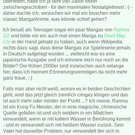
überleben, habe ich ja sehr viel
Sailor Moon
zwischengeschoben - für den maximalen Nostalgieboost ;-) -
daher dachte ich, versuchen wir mal ein bisschen mehr
classic Manga/Anime, was könnte schief gehen?
Ich besaß als Teenager sogar ein paar Mangas von
Ranma
1/2
und bilde mir ein auch mal einen Manga zu
Devil May
Cry
in der Hand gehabt zu haben, auch wenn Wikipedia
nichts dazu sagt, dass diese Mangas zur Spieleserie jemals
in Deutsch aufgelegt wurden ... vielleicht war es eine
japanische Ausgabe und ich erinnere mich nur noch an die
Bilder? Die frühen 2000er sind inzwischen auch solange
her, dass ich meinem Erinnerungsvermögen da nicht mehr
ganz traue. ;-)
Falls man aber nicht weiß, worum es in beiden Geschichten
geht, wird das jetzt gleich ziemlich cringey klingen und das
ist auch mehr oder minder der Punkt ...? Ich meine, Ranma
ist ein Kung Fu Meister, der in eine magische, chinesische
Quelle gefallen ist und sich seitdem in ein Mädchen
verwandelt, wenn er mit kaltem Wasser in Berührung kommt
- und er verwandelt sich mit heißem Wasser zurück. Sein
Vater hat dasselbe Problem, nur verwandelt der sich in