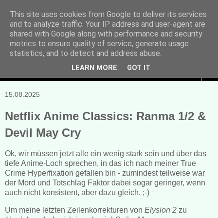
This site uses cookies from Google to deliver its services
and to analyze traffic. Your IP address and user-agent are
Manuela Sonntag
shared with Google along with performance and security
metrics to ensure quality of service, generate usage
Bücher, Blogs & mehr
statistics, and to detect and address abuse.
LEARN MORE
GOT IT
▼
15.08.2025
Netflix Anime Classics: Ranma 1/2 &
Devil May Cry
Ok, wir müssen jetzt alle ein wenig stark sein und über das
tiefe Anime-Loch sprechen, in das ich nach meiner True
Crime Hyperfixation gefallen bin - zumindest teilweise war
der Mord und Totschlag Faktor dabei sogar geringer, wenn
auch nicht konsistent, aber dazu gleich. ;-)
Um meine letzten Zeilenkorrekturen von
Elysion 2
zu