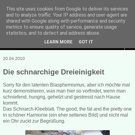
This site uses cookies from Google to deliver its services
and to analyze traffic. Your IP address and user-agent are
Manuela Sonntag
shared with Google along with performance and security
metrics to ensure quality of service, generate usage
Bücher, Blogs & mehr
statistics, and to detect and address abuse.
LEARN MORE
GOT IT
▼
20.04.2010
Die schnarchige Dreieinigkeit
Sorry für den latenten Blasphemismus, aber ich möchte mal
kurz demonstrieren, was man hier so vorfindet, wenn man
schniefend, hungrig, gehetzt und gestresst nach Hause
kommt.
Das Schnarch-Kleeblatt. The good, the fat and the pretty one
in schöner Harmonie (ein eher seltenes Bild) und nicht mal
ein Ohr zuckt zur Begrüßung.