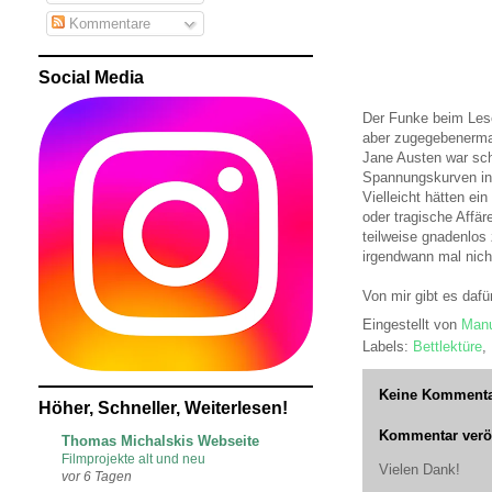
Kommentare
Social Media
Der Funke beim Lesen
aber zugegebenerma
Jane Austen war sche
Spannungskurven in
Vielleicht hätten e
oder tragische Affär
teilweise gnadenlos
irgendwann mal nich
Von mir gibt es dafü
Eingestellt von
Manu
Labels:
Bettlektüre
,
Keine Kommenta
Höher, Schneller, Weiterlesen!
Kommentar veröf
Thomas Michalskis Webseite
Filmprojekte alt und neu
Vielen Dank!
vor 6 Tagen