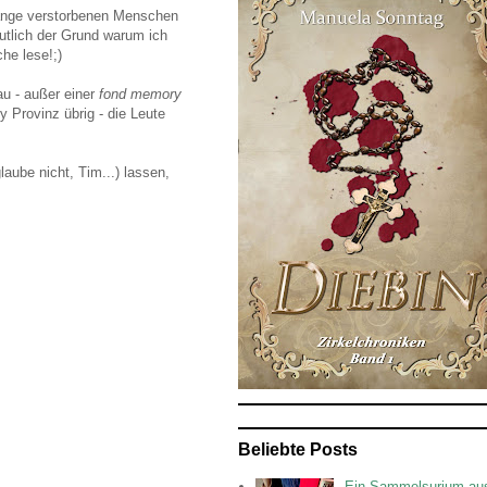
lange verstorbenen Menschen
mutlich der Grund warum ich
he lese!;)
u - außer einer
fond memory
y Provinz übrig - die Leute
aube nicht, Tim...) lassen,
Beliebte Posts
Ein Sammelsurium au