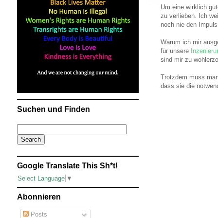
Um eine wirklich gu
zu verlieben. Ich we
noch nie den Impuls
Warum ich mir ausge
für unsere
Inzenieru
sind mir zu wohlerzo
Trotzdem muss ma
dass sie die notwend
Suchen und Finden
Google Translate This Sh*t!
Select Language
▼
Abonnieren
Posts