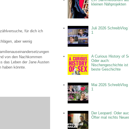
kleinen Nähprojekten
Juli 2026 SchreibVlog 
rzählversuche, für dich ich
1
schlägen, aber wenig
 Familienauseinandersetzungen
A Curious History of S
n - und von den Nachkommen
Oder auch:
ass das Leben der Jane Austen
Nischengeschichte ist
n haben könnte.
beste Geschichte
Mai 2026 SchreibVlog 
1
Der Leopard. Oder auc
Öfter mal nichts Neue