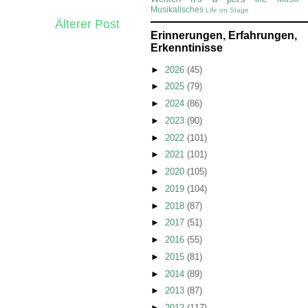
Musikalisches
Life on Stage
Älterer Post
Erinnerungen, Erfahrungen,
Erkenntinisse
►
2026
(45)
►
2025
(79)
►
2024
(86)
►
2023
(90)
►
2022
(101)
►
2021
(101)
►
2020
(105)
►
2019
(104)
►
2018
(87)
►
2017
(51)
►
2016
(55)
►
2015
(81)
►
2014
(89)
►
2013
(87)
►
2012
(117)