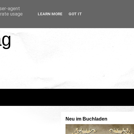
user-agent
erate usage
LEARN MORE
GOT IT
ag
Neu im Buchladen