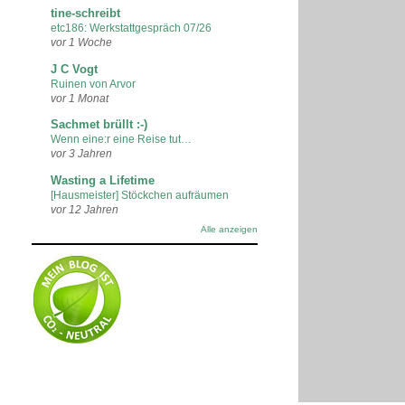
tine-schreibt
etc186: Werkstattgespräch 07/26
vor 1 Woche
J C Vogt
Ruinen von Arvor
vor 1 Monat
Sachmet brüllt :-)
Wenn eine:r eine Reise tut…
vor 3 Jahren
Wasting a Lifetime
[Hausmeister] Stöckchen aufräumen
vor 12 Jahren
Alle anzeigen