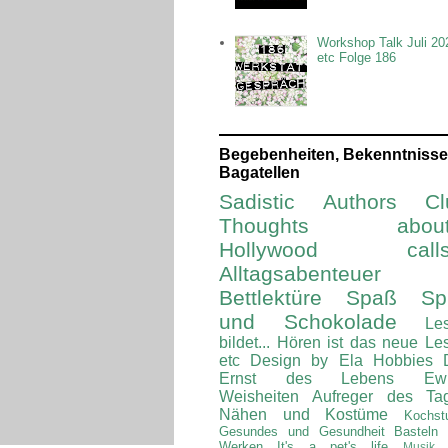
Workshop Talk Juli 20
etc Folge 186
Begebenheiten, Bekenntnisse
Bagatellen
Sadistic Authors Cl
Thoughts about.
Hollywood calls.
Alltagsabenteuer
Bettlektüre
Spaß Spi
und Schokolade
Le
bildet...
Hören ist das neue Le
etc
Design by Ela
Hobbies
Ernst des Lebens
Ew
Weisheiten
Aufreger des Ta
Nähen und Kostüme
Kochst
Gesundes und Gesundheit
Basteln
Werken
It's a pet's life
Musik 