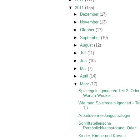
▼
2011
(155)
►
Dezember
(17)
►
November
(13)
►
Oktober
(17)
►
September
(10)
►
August
(12)
►
Juli
(11)
►
Juni
(10)
►
Mai
(7)
►
April
(14)
▼
März
(17)
Spielregeln ignorieren Teil 2. Oder
Warum Wecker ...
Wie man Spielregeln ignoriert - Tei
1;)
Arbeitsvermeidungsstrategie
Schriftstellerische
Persönlichkeitsstörung. Oder: .
Kinder, Kirche und Korsett