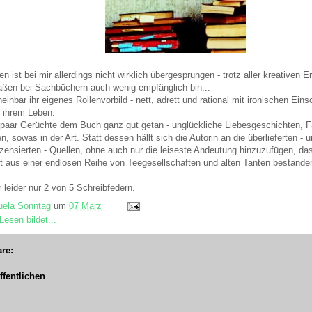
 ist bei mir allerdings nicht wirklich übergesprungen - trotz aller kreativen E
ßen bei Sachbüchern auch wenig empfänglich bin...
inbar ihr eigenes Rollenvorbild - nett, adrett und rational mit ironischen Ein
 ihrem Leben.
in paar Gerüchte dem Buch ganz gut getan - unglückliche Liebesgeschichten,
en, sowas in der Art. Statt dessen hällt sich die Autorin an die überlieferte
 zensierten - Quellen, ohne auch nur die leiseste Andeutung hinzuzufügen, d
t aus einer endlosen Reihe von Teegesellschaften und alten Tanten bestande
r leider nur 2 von 5 Schreibfedern.
ela Sonntag
um
07 März
Lesen bildet...
re:
fentlichen