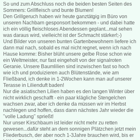
So und zum Abschluss noch die beiden besten Seiten des
Sommers: Grillfleisch und bunte Blumen!
Den Grillgeruch haben wir heute ganztätgig im Büro von
unseren Nachbarn gesponsort bekommen - und dabei hatte
ich ein völlig fleischloses Abendessen geplant...mal sehen
was daraus wird, vielleicht ist der Schmacht stärker!;-)
Und Bilder von unseren bunten Gartenbewohnern liefere ich
dann mal nach, sobald es mal nicht regnet, wenn ich nach
Hause komme: Bisher blüht unsere gelbe Rose schon wie
ein Weltmeister, nur fast eingeholt von der signalroten
Geranie. Unsere Baumlilien sind inzwischen fast so hoch
wie ich und produizieren auch Blütenstände, wie am
Fließband, ich denke in 1-2Wochen kann man auf unserer
Terasse in Lilienduft baden!
Nur die asiatischen Lilien haben es den langen Winter über
nicht wirklich geschafft - ein paar klägliche Stengelchen
wachsen zwar, aber ich denke da müssen wir im Herbst
nachlegen und hoffen, dass dann nächstes Jahr wieder die
"volle Ladung" sprießt!
Nur unser Kirschbaum ist leider nicht mehr zu retten
gewesen...dafür steht an dem sonnigen Plätzchen jetzt mein
Fliederbusch, der aber noch 1-3Jahre brauchen wird, bis er