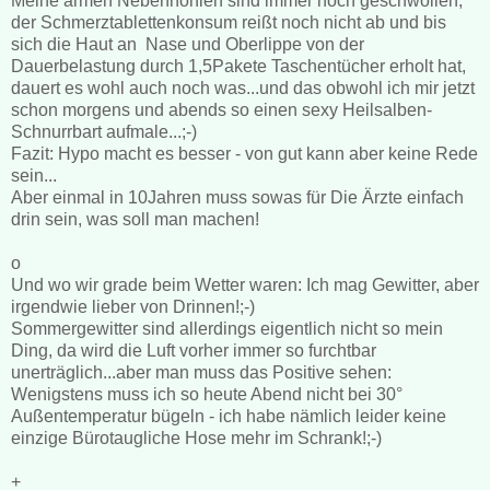
Meine armen Nebenhöhlen sind immer noch geschwollen,
der Schmerztablettenkonsum reißt noch nicht ab und bis
sich die Haut an Nase und Oberlippe von der
Dauerbelastung durch 1,5Pakete Taschentücher erholt hat,
dauert es wohl auch noch was...und das obwohl ich mir jetzt
schon morgens und abends so einen sexy Heilsalben-
Schnurrbart aufmale...;-)
Fazit: Hypo macht es besser - von gut kann aber keine Rede
sein...
Aber einmal in 10Jahren muss sowas für Die Ärzte einfach
drin sein, was soll man machen!
o
Und wo wir grade beim Wetter waren: Ich mag Gewitter, aber
irgendwie lieber von Drinnen!;-)
Sommergewitter sind allerdings eigentlich nicht so mein
Ding, da wird die Luft vorher immer so furchtbar
unerträglich...aber man muss das Positive sehen:
Wenigstens muss ich so heute Abend nicht bei 30°
Außentemperatur bügeln - ich habe nämlich leider keine
einzige Bürotaugliche Hose mehr im Schrank!;-)
+