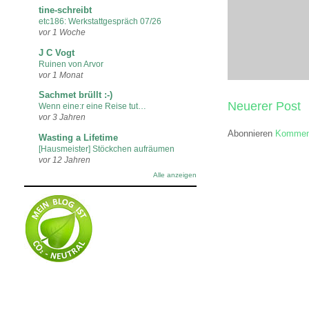
tine-schreibt
etc186: Werkstattgespräch 07/26
vor 1 Woche
J C Vogt
Ruinen von Arvor
vor 1 Monat
Sachmet brüllt :-)
Neuerer Post
Wenn eine:r eine Reise tut…
vor 3 Jahren
Abonnieren
Komment
Wasting a Lifetime
[Hausmeister] Stöckchen aufräumen
vor 12 Jahren
Alle anzeigen