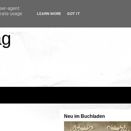
user-agent
erate usage
LEARN MORE
GOT IT
ag
Neu im Buchladen