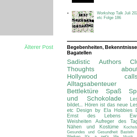
Workshop Talk Juli 20
etc Folge 186
Älterer Post
Begebenheiten, Bekenntnisse
Bagatellen
Sadistic Authors Cl
Thoughts about.
Hollywood calls.
Alltagsabenteuer
Bettlektüre
Spaß Spi
und Schokolade
Le
bildet...
Hören ist das neue Le
etc
Design by Ela
Hobbies
Ernst des Lebens
Ew
Weisheiten
Aufreger des Ta
Nähen und Kostüme
Kochst
Gesundes und Gesundheit
Basteln
Werken
It's a pet's life
Musik 