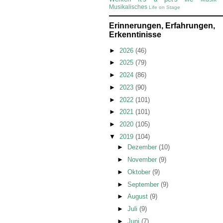
Musikalisches
Life on Stage
Erinnerungen, Erfahrungen,
Erkenntinisse
►
2026
(46)
►
2025
(79)
►
2024
(86)
►
2023
(90)
►
2022
(101)
►
2021
(101)
►
2020
(105)
▼
2019
(104)
►
Dezember
(10)
►
November
(9)
►
Oktober
(9)
►
September
(9)
►
August
(9)
►
Juli
(9)
►
Juni
(7)