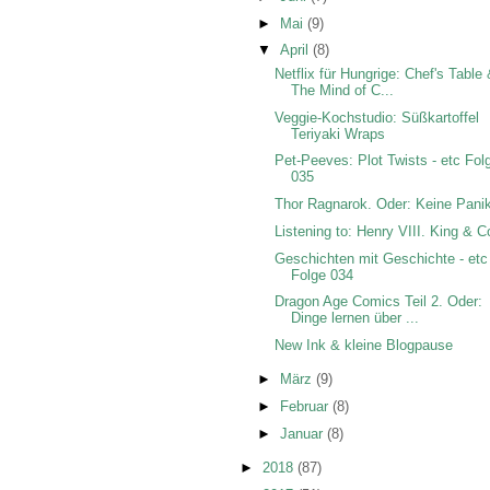
►
Mai
(9)
▼
April
(8)
Netflix für Hungrige: Chef's Table
The Mind of C...
Veggie-Kochstudio: Süßkartoffel
Teriyaki Wraps
Pet-Peeves: Plot Twists - etc Fol
035
Thor Ragnarok. Oder: Keine Pani
Listening to: Henry VIII. King & C
Geschichten mit Geschichte - etc
Folge 034
Dragon Age Comics Teil 2. Oder:
Dinge lernen über ...
New Ink & kleine Blogpause
►
März
(9)
►
Februar
(8)
►
Januar
(8)
►
2018
(87)