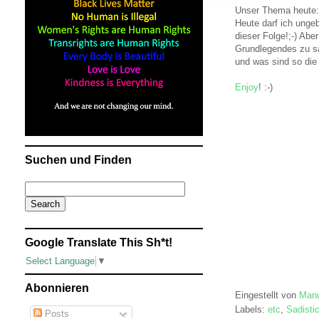
Unser Thema heute:
Heute darf ich unge
dieser Folge!;-) Ab
Grundlegendes zu sa
und was sind so die
Enjoy
! :-)
Suchen und Finden
Google Translate This Sh*t!
Select Language
▼
Abonnieren
Eingestellt von
Manu
Labels:
etc
,
Sadisti
Posts