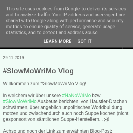
This site uses cookies from Google to deliver its services
and to analyze traffic. Your IP address and user-agent are
Manuela Sonntag
shared with Google along with performance and security
metrics to ensure quality of service, generate usage
Bücher, Blogs & mehr
statistics, and to detect and address abuse.
LEARN MORE
GOT IT
▼
29.11.2019
#SlowMoWriMo Vlog
Willkommen zum #SlowMoWriMo Vlog!
In welchem wir über unsere
#NaNoWriMo
bzw.
#SlowMoWriMo
Ausbeute berichten, von Haustier-Drachen
schwärmen, über angeblich unpolitisches Worldbuildung
motzen und zwischendurch auch noch Suppe kochen (nicht
gesponsort von sämtlichen Suppe-Herstellern... ;-)!
Achso und noch der Link zum erwähnten Blog-Post: