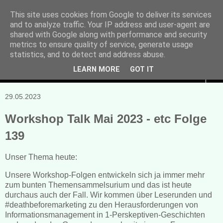
This site uses cookies from Google to deliver its services
and to analyze traffic. Your IP address and user-agent are
Manuela Sonntag
shared with Google along with performance and security
metrics to ensure quality of service, generate usage
Bücher, Blogs & mehr
statistics, and to detect and address abuse.
LEARN MORE
GOT IT
▼
29.05.2023
Workshop Talk Mai 2023 - etc Folge
139
Unser Thema heute:
Unsere Workshop-Folgen entwickeln sich ja immer mehr
zum bunten Themensammelsurium und das ist heute
durchaus auch der Fall. Wir kommen über Leserunden und
#deathbeforemarketing zu den Herausforderungen von
Informationsmanagement in 1-Perskeptiven-Geschichten