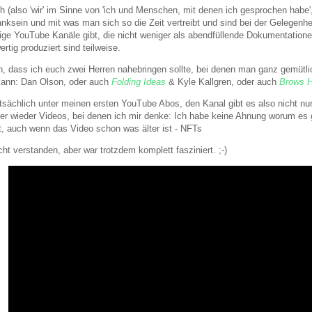
ch (also 'wir' im Sinne von 'ich und Menschen, mit denen ich gesprochen habe', 
nksein und mit was man sich so die Zeit vertreibt und sind bei der Gelegen
nige YouTube Kanäle gibt, die nicht weniger als abendfüllende Dokumentatione
tig produziert sind teilweise.
ein, dass ich euch zwei Herren nahebringen sollte, bei denen man ganz gemüt
kann: Dan Olson, oder auch
Folding Ideas
& Kyle Kallgren, oder auch
Brows H
tsächlich unter meinen ersten YouTube Abos, den Kanal gibt es also nicht nur
er wieder Videos, bei denen ich mir denke: Ich habe keine Ahnung worum es g
t, auch wenn das Video schon was älter ist - NFTs
cht verstanden, aber war trotzdem komplett fasziniert. ;-)