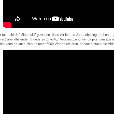
st tatsächlich "Mitschuld" gewesen, dass wir letztes Jahr unbedingt mal nac
eren) abendfüllenden Videos zu
Starship Troopers
...und wer da jetzt den Zus
ich kann es auch nicht in unter 5000 Worten erklären, schaut einfach die Video