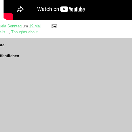
ela Sonntag
um
19 Mai
lls...
,
Thoughts about...
re:
fentlichen