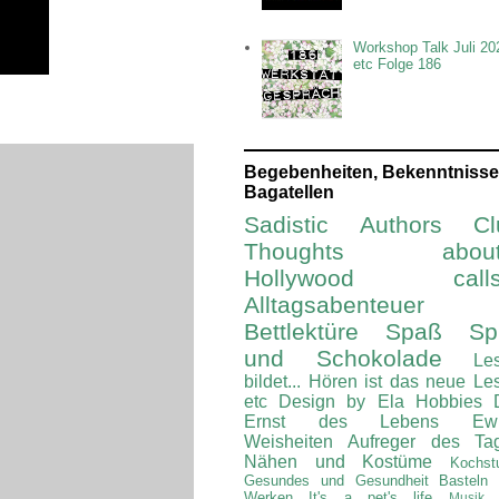
Workshop Talk Juli 20
etc Folge 186
Begebenheiten, Bekenntnisse
Bagatellen
Sadistic Authors Cl
Thoughts about.
Hollywood calls.
Alltagsabenteuer
Bettlektüre
Spaß Spi
und Schokolade
Le
bildet...
Hören ist das neue Le
etc
Design by Ela
Hobbies
Ernst des Lebens
Ew
Weisheiten
Aufreger des Ta
Nähen und Kostüme
Kochst
Gesundes und Gesundheit
Basteln
Werken
It's a pet's life
Musik 