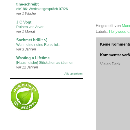
tine-schreibt
etc186: Werkstattgespräch 07/26
vor 1 Woche
J C Vogt
Eingestellt von
Manu
Ruinen von Arvor
Labels:
Hollywood ca
vor 1 Monat
Sachmet brüllt :-)
Keine Kommenta
Wenn eine:r eine Reise tut…
vor 3 Jahren
Kommentar veröf
Wasting a Lifetime
[Hausmeister] Stöckchen aufräumen
Vielen Dank!
vor 12 Jahren
Alle anzeigen