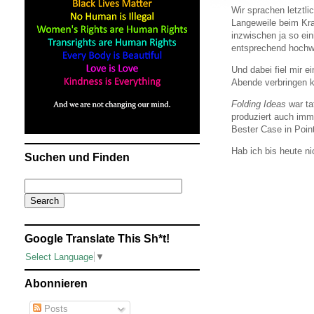
Wir sprachen letztli
Langeweile beim Kra
inzwischen ja so ei
entsprechend hochwer
Und dabei fiel mir 
Abende verbringen 
Folding Ideas
war ta
produziert auch imm
Bester Case in Poin
Hab ich bis heute ni
Suchen und Finden
Google Translate This Sh*t!
Select Language
▼
Abonnieren
Posts