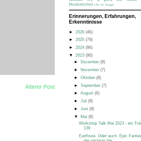
Musikalisches
Life on Stage
Erinnerungen, Erfahrungen,
Erkenntinisse
►
2026
(46)
►
2025
(79)
►
2024
(86)
▼
2023
(90)
►
Dezember
(8)
►
November
(7)
►
Oktober
(8)
►
September
(7)
Älterer Post
►
August
(6)
►
Juli
(8)
►
Juni
(8)
▼
Mai
(8)
Workshop Talk Mai 2023 - etc Fo
139
Earthsea. Oder auch: Epic Fantas
der nächste Ver...