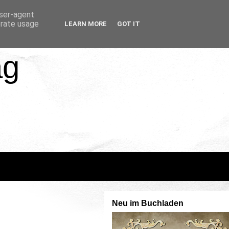
user-agent
erate usage
LEARN MORE
GOT IT
ag
Neu im Buchladen