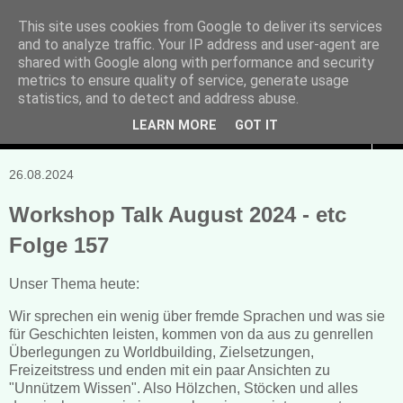
This site uses cookies from Google to deliver its services
and to analyze traffic. Your IP address and user-agent are
Manuela Sonntag
shared with Google along with performance and security
metrics to ensure quality of service, generate usage
Bücher, Blogs & mehr
statistics, and to detect and address abuse.
LEARN MORE
GOT IT
▼
26.08.2024
Workshop Talk August 2024 - etc
Folge 157
Unser Thema heute:
Wir sprechen ein wenig über fremde Sprachen und was sie
für Geschichten leisten, kommen von da aus zu genrellen
Überlegungen zu Worldbuilding, Zielsetzungen,
Freizeitstress und enden mit ein paar Ansichten zu
"Unnützem Wissen". Also Hölzchen, Stöcken und alles