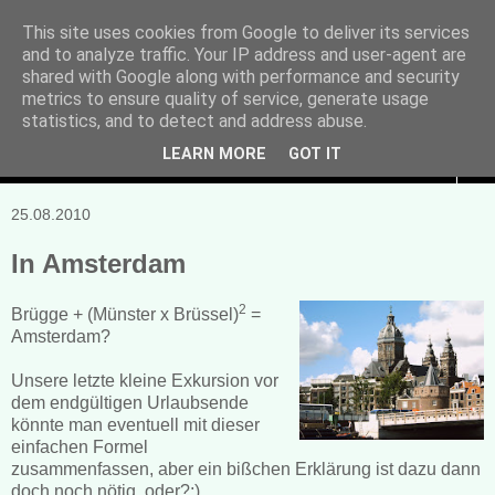
This site uses cookies from Google to deliver its services
and to analyze traffic. Your IP address and user-agent are
Manuela Sonntag
shared with Google along with performance and security
metrics to ensure quality of service, generate usage
Bücher, Blogs & mehr
statistics, and to detect and address abuse.
LEARN MORE
GOT IT
▼
25.08.2010
In Amsterdam
2
Brügge + (Münster x Brüssel)
=
Amsterdam?
Unsere letzte kleine Exkursion vor
dem endgültigen Urlaubsende
könnte man eventuell mit dieser
einfachen Formel
zusammenfassen, aber ein bißchen Erklärung ist dazu dann
doch noch nötig, oder?;)