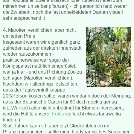
als Holzblume, oder als tatsächliche Tulpenzwiebel zum
mitnehmen un selber pflanzen) - ich persönlich fand weder
die Zwiebeln, noch die fast unbekleideten Damen visuell
sehr ansprechend.;)
4. Marotten verpflichten, aber nicht
um jeden Preis
Insgesamt waren wir eigentlich ganz
zufrieden aus der direkten Innenstadt
wieder rauszukommen -
praktischerweise war sogar der
Königspalast natürlich eingerüstet,
war ja klar - und uns Richtung Zoo zu
schlagen (Marotten verpflichten;).
Nachdem wir allerdings feststellten,
dass der Tageseintritt knappe
20€/Person kosten sollte, waren wir dann doch der Meinung,
dass der Botanische Garten für 8€ doch geekig genug
ist...Wer sich also nicht unbedingt für Blumen interessiert,
wird die Hälfte unserer
Fotos
vielleicht etwas langweilig
finden.;)
Statt Tulpen kann ich aber jetzt Glockenblumen im
Pflanzkrug züchten - sollte mein biodynamisches Souvenier