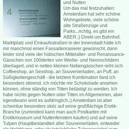
und Nutten
Um das mal festzuhalten:
Amsterdam hat sehr schöne
Wohngebiete, viele schöne
alte Straßenzüge und
Parks...richtig, es gibt ein
ABER.;) Direkt um Bahnhof,
Marktplatz und Einkaufsstraßen in der Innenstadt hätte ich
mir manchmal einen Fassadenrasierer gewünscht, dann
leider sind viele der hübschen Mittelalter- und Renaissance-
Gässchen von 100derten von Werbe- und Neonschildern
überlagert, und in netten kleinen Nebengässchen reiht sich
Coffeeshop, an Sexshop, an Souvenierladen, an Puff, an
Süßigkeitengeschäft - die letztere Kombination fand ich
besonders störend, ich möchte mir Schokolade ansehen
können, ohne ständig von Titten belästigt zu werden. Ich
habe nichts gegen Nutten oder Titten im Allgemeinen, aber
irgendwann wird es aufdringlich.;) Amsterdam ist aber
scheinbar besonders stolz auf seine großflächige Erotik-
Branche (zumindest kann man auch Postkarten mit
Erotikmuseum und Nuttenfenstern kaufen) und auf seine
Tulpen (Hauptbestandteil aller Souvenierläden, entweder