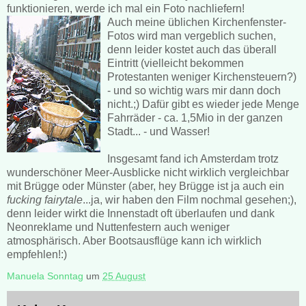
funktionieren, werde ich mal ein Foto nachliefern!
Auch meine üblichen Kirchenfenster-
Fotos wird man vergeblich suchen,
denn leider kostet auch das überall
Eintritt (vielleicht bekommen
Protestanten weniger Kirchensteuern?)
- und so wichtig wars mir dann doch
nicht.;) Dafür gibt es wieder jede Menge
Fahrräder - ca. 1,5Mio in der ganzen
Stadt... - und Wasser!
Insgesamt fand ich Amsterdam trotz
wunderschöner Meer-Ausblicke nicht wirklich vergleichbar
mit Brügge oder Münster (aber, hey Brügge ist ja auch ein
fucking fairytale
...ja, wir haben den Film nochmal gesehen;),
denn leider wirkt die Innenstadt oft überlaufen und dank
Neonreklame und Nuttenfestern auch weniger
atmosphärisch. Aber Bootsausflüge kann ich wirklich
empfehlen!:)
Manuela Sonntag
um
25 August