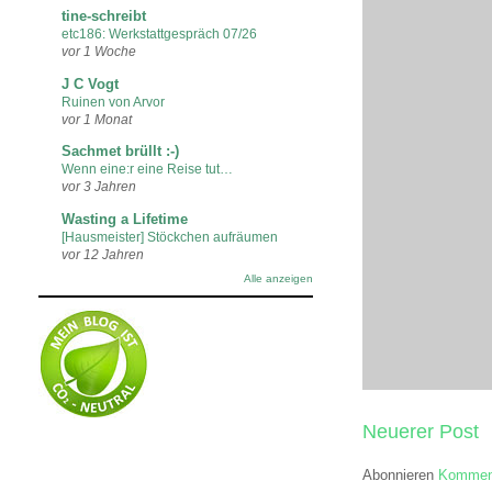
tine-schreibt
etc186: Werkstattgespräch 07/26
vor 1 Woche
J C Vogt
Ruinen von Arvor
vor 1 Monat
Sachmet brüllt :-)
Wenn eine:r eine Reise tut…
vor 3 Jahren
Wasting a Lifetime
[Hausmeister] Stöckchen aufräumen
vor 12 Jahren
Alle anzeigen
Neuerer Post
Abonnieren
Komment