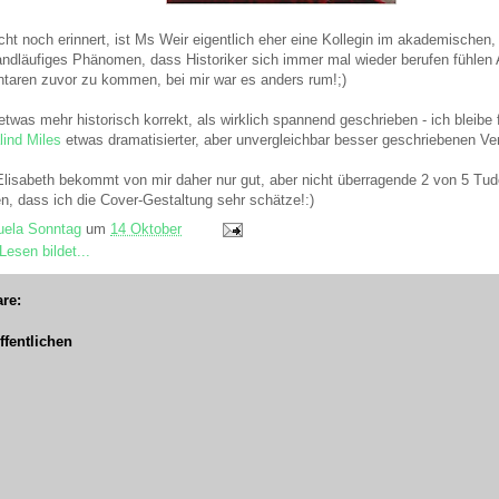
cht noch erinnert, ist Ms Weir eigentlich eher eine Kollegin im akademischen,
 landläufiges Phänomen, dass Historiker sich immer mal wieder berufen fühlen
aren zuvor zu kommen, bei mir war es anders rum!;)
etwas mehr historisch korrekt, als wirklich spannend geschrieben - ich bleibe
lind Miles
etwas dramatisierter, aber unvergleichbar besser geschriebenen Ver
lisabeth bekommt von mir daher nur gut, aber nicht überragende 2 von 5 Tud
n, dass ich die Cover-Gestaltung sehr schätze!:)
ela Sonntag
um
14 Oktober
Lesen bildet...
re:
fentlichen