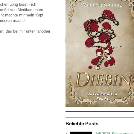
en übrig lässt - ich
ine Art von Medikamenten
icht möchte mir mein Kopf
hmerzen macht!
n, das bei mir unter "another
Beliebte Posts
Juli 2026 SchreibVlog 