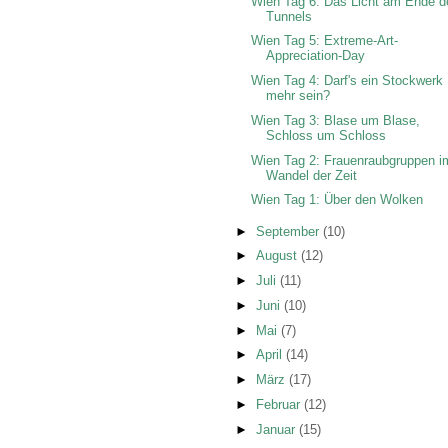
Wien Tag 6: Das Licht am Ende d
Tunnels
Wien Tag 5: Extreme-Art-
Appreciation-Day
Wien Tag 4: Darf's ein Stockwerk
mehr sein?
Wien Tag 3: Blase um Blase,
Schloss um Schloss
Wien Tag 2: Frauenraubgruppen i
Wandel der Zeit
Wien Tag 1: Über den Wolken
►
September
(10)
►
August
(12)
►
Juli
(11)
►
Juni
(10)
►
Mai
(7)
►
April
(14)
►
März
(17)
►
Februar
(12)
►
Januar
(15)