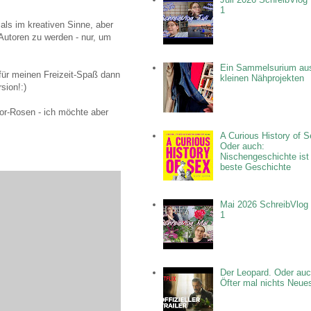
1
 als im kreativen Sinne, aber
 Autoren zu werden - nur, um
Ein Sammelsurium au
 für meinen Freizeit-Spaß dann
kleinen Nähprojekten
sion!:)
or-Rosen - ich möchte aber
A Curious History of S
Oder auch:
Nischengeschichte ist
beste Geschichte
Mai 2026 SchreibVlog 
1
Der Leopard. Oder auc
Öfter mal nichts Neue