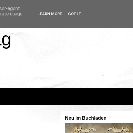
user-agent
erate usage
LEARN MORE
GOT IT
ag
Neu im Buchladen