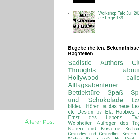
Workshop Talk Juli 20
etc Folge 186
Begebenheiten, Bekenntnisse
Bagatellen
Sadistic Authors Cl
Thoughts about.
Hollywood calls.
Alltagsabenteuer
Bettlektüre
Spaß Spi
und Schokolade
Le
bildet...
Hören ist das neue Le
etc
Design by Ela
Hobbies
Ernst des Lebens
Ew
Älterer Post
Weisheiten
Aufreger des Ta
Nähen und Kostüme
Kochst
Gesundes und Gesundheit
Basteln
Werken
It's a pet's life
Musik 