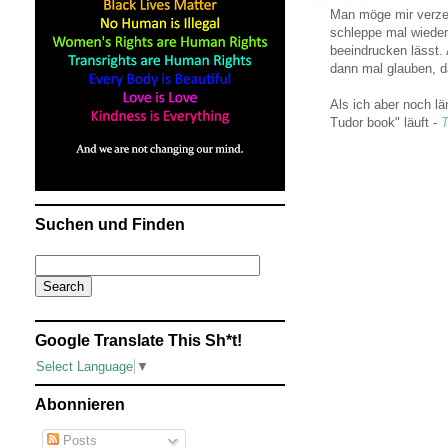
Man möge mir verzei
schleppe mal wieder
beeindrucken lässt.
dann mal glauben, d
Als ich aber noch l
Tudor book" läuft -
T
Suchen und Finden
Google Translate This Sh*t!
Select Language
▼
Abonnieren
Posts