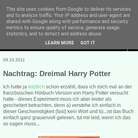
This site uses cookies from Google to deliver its services
and to analyze traffic. Your IP address and user-agent are
Manuela Sonntag
shared with Google along with performance and security
metrics to ensure quality of service, generate usage
Bücher, Blogs & mehr
statistics, and to detect and address abuse.
LEARN MORE
GOT IT
▼
09.10.2011
Nachtrag: Dreimal Harry Potter
Ich hatte ja
letztlich
schon erzählt, dass ich mich mal an der
französischen Hörbuch-Version von Harry Potter versucht
hatte - dieses Experiment muss ich aber leider als
gescheitert betrachten, denn a) verstehe ich einfach in
dieser Geschwindigkeit (fast) kein Wort und b)...ist das Buch
einfach ganz grauenvoll gelesen, tut mir leid, wenn ich das
so sagen muss...