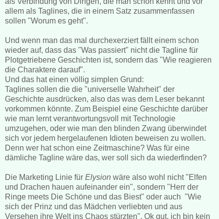
als Verbindung von Dingen, die man schon kennt und vor
allem als Taglines, die in einem Satz zusammenfassen
sollen "Worum es geht".
Und wenn man das mal durchexerziert fällt einem schon
wieder auf, dass das "Was passiert" nicht die Tagline für
Plotgetriebene Geschichten ist, sondern das "Wie reagieren
die Charaktere darauf".
Und das hat einen völlig simplen Grund:
Taglines sollen die die "universelle Wahrheit" der
Geschichte ausdrücken, also das was dem Leser bekannt
vorkommen könnte. Zum Beispiel eine Geschichte darüber
wie man lernt verantwortungsvoll mit Technologie
umzugehen, oder wie man den blinden Zwang überwindet
sich vor jedem hergelaufenen Idioten beweisen zu wollen.
Denn wer hat schon eine Zeitmaschine? Was für eine
dämliche Tagline wäre das, wer soll sich da wiederfinden?
Die Marketing Linie für
Elysion
wäre also wohl nicht "Elfen
und Drachen hauen aufeinander ein", sondern "Herr der
Ringe meets Die Schöne und das Biest" oder auch "Wie
sich der Prinz und das Mädchen verliebten und aus
Versehen ihre Welt ins Chaos stürzten". Ok gut, ich bin kein