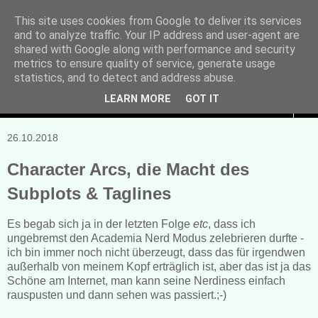
This site uses cookies from Google to deliver its services
and to analyze traffic. Your IP address and user-agent are
Manuela Sonntag
shared with Google along with performance and security
metrics to ensure quality of service, generate usage
Bücher, Blogs & mehr
statistics, and to detect and address abuse.
LEARN MORE
GOT IT
▼
26.10.2018
Character Arcs, die Macht des
Subplots & Taglines
Es begab sich ja in der letzten Folge
etc
, dass ich
ungebremst den Academia Nerd Modus zelebrieren durfte -
ich bin immer noch nicht überzeugt, dass das für irgendwen
außerhalb von meinem Kopf erträglich ist, aber das ist ja das
Schöne am Internet, man kann seine Nerdiness einfach
rauspusten und dann sehen was passiert.;-)