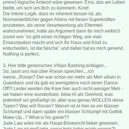
ymmv) logische Antwort wäre gewesen: Eins, das am Leben
bleibt, um sich um dich zu kümmern, Kind!
Die Intime-Logik, dass es inherent besser ist, als
Normalsterblicher gegen Aliens mit fiesen Superkräften
anzutreten, als seine Verantwortung als Elternteil
wahrzunehmen, hatte als Argument dann für mich wirklich
zuviel von "es gibt einen richtigen Weg, wie man
Emanzipation macht und sich für Haus und Kind zu
entscheiden, ist die falsche" und daher hat es mich genervt.
Nothing is perfect.
3. Hier bitte generisches Villain Bashing einfügen...
So, lasst uns mal über Ronan sprechen....ich
meine...
Ronan
? Der war schon ein mehr als Meh villain in
Guardians
und da gab es wenigstens noch einen Dance-
Off?! Leider werden die Kree hier auch nicht weniger Meh -
sie haben eine wunderbare, böse AI als Overlord, was
potentiell so! großartig! ist, aber was genau WOLLEN diese
Typen? Was will Ronan? Warum ist er hier so ein blasser
Schlumpf und dann später ein blasser Schlumpf mit Gothik
Make-Up...? What is his game??
Jude Law wäre mir als Haupt-Bösewicht lieber gewesen,
Jude Law ist großartig, sogar trotz (oder grade wegen?)