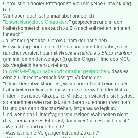
Carol ist ein doofer Protagonist, weil sie keine Entwicklung
hat.
Wir haben doch schonmal über angeblich
"
Entwicklungslose Charaktere
" gesprochen und in den
Fällen konnte ich das auch zu 0% nachvollziehen, erinnert
ihr euch?
Ja, ist hier genauso. Carols Charakter hat einen
Entwicklungsbogen, ein Thema und eine Flugbahn, sie ist
nur eher vergleichbar mit
Wreck-It-Ralph
, als
Black Panther
(um mal einen der wenigen(!) guten Origin-Filme des MCU
als Vergleich heranzuziehen).
In
Wreck-It-Ralph
haben wir darüber gesprochen
, dass es
eine zu Unrecht vernachlässigte Variante der
"Charakterentwicklung" ist, wenn unser Held keine neuen
Fähigkeiten entwickeln muss, um seine wahre Identität zu
finden - es neues Akzeptanz-Mindset entwickeln, sich selbst
so annehmen wie man ist, sich daran zu erinnern wer man
ist und das dann duchzuziehen, ist genauso legitim.
Und wenn das Hinterfragen von ewigen Wahrheiten nicht
das Thema dieses Films ist, dann weiß ich es auch nicht?
- Wer ist Freund und Feind?
- Was ist meine Vergangenheit und Zukunft?