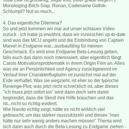
Monologing-Bitch-Slap. Ronan, Codename Gothik-
Schlumpf? Not so much...
4. Das eigentliche Dilemma?
So und jetzt kommen wir mal auf unser schlaues Video
zurück - ich habe ja erwähnt, dass wir inzwischen up-to-date
sind was das MCU angeht und die Einbindung von Captain
Marvel in
Endgame
war...ausbaufähig für meinen
Geschmack. Es wird eine
Endgame
Beta-Lesung geben,
falls euch das dann noch interessiert, aber eigentlich fängt
Carols Motivationsproblematik in ihrem Origin Film an. Alles
was sie an Persönlichkeit und Agency zurückgewinnt im
Verlauf ihrer Charakterflugbahn ist zunächst mal auf der
Erde verhaftet. Was sie wegzieht, ist eher so der typische
Revenge-Plot, was jetzt nicht schrecklich ist, aber dieses
"ich muss jetzt sofort los" wird dann doch sehr damit
begründet, dass die Skrull ihre Hilfe brauchen und das
ist...nicht so richtig evident.
Wie Nando richtig zeigt, hätte es nicht wirklich viel
gebraucht, um das stärker rauszukitzeln und dieses "man
hätte nur sehr wenig anders machen müssen" Thema wird
sich dann auch durch die Beta-Lesung zu
Endgame
ziehen -