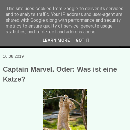
This site uses cookies from Google to deliver its services
and to analyze traffic. Your IP address and user-agent are
Manuela Sonntag
shared with Google along with performance and security
metrics to ensure quality of service, generate usage
Bücher, Blogs & mehr
statistics, and to detect and address abuse.
LEARN MORE
GOT IT
▼
16.08.2019
Captain Marvel. Oder: Was ist eine
Katze?