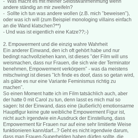
- Was macht es mit meiner Selbstwahrnehmung wenn
andere ständig an mir zweifeln?
- Sollte ich tun was andere wollen (z.B. mich "beweisen"),
oder was ich will (zum Beispiel monologing villains einfach
an die Wand klatschen?**)
- Und was ist eigentlich eine Katze??;-)
2. Empowerment und die einzig wahre Wahrheit
Ein anderer Einwand, den ich oft gehört habe und nur
bedingt nachvollziehen kann, ist dieses "der Film will uns
weismachen, dass nur Frauen, die sich wie der Terminator
benehmen, Empowerment verkörpern" - was da meistens
mitschwingt ist dieses "Ich finde es doof, dass so getan wird,
als gäbe es nur eine Variante Feminismus richtig zu
machen".
So einen Moment hatte ich im Film tatsächlich auch, aber
der hatte 0 mit Carol zu tun, denn lasst es mich mal so
sagen: Ist der Einwand, dass eine (äußerlich) emotionsarme
Hauptfigur keine gute weibliche Empowerment Figur ist,
nicht auch irgendwie ein Ausdruck der Einstellung, dass
Empowerment für Frauen nur auf eine sehr limitierte Weise
funktionieren kann/darf...? Geht es nicht irgendwie darum,
dass man Frauen-Superhelden haben dürfen sollte, die