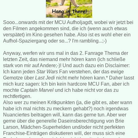
Sooo...onwards mit der MCU Aufholjagdt, wobei wir jetzt bei
den Filmen angekommen sind, die ich (wenn auch etwas
verspätet) im Kino gesehen habe. Also ist es wohl eher ein
Aufhol-Spaziergang oder so...? I'm rambling...;-)
Anyway, werfen wir uns mal in das 2. Fanrage Thema der
letzten Zeit, das niemand mehr hören kann (ich schließe
stark von mir auf Andere;-)! Und auch dazu ein Disclaimer:
Ich kann jeden
Star Wars
Fan verstehen, der das ewige
Gemotze über
Last Jedi
nicht mehr hören kann.* Daher lasst
mich kurz sagen: Ich bin kein hardcore MCU Fan, aber ich
mochte
Captain Marvel
und ich habe nicht vor das zu
rechtfertigen.
Also wer zu meinen Kritkpunkten (ja, die gibt es, aber wann
habe ich mal nichts zu meckern gehabt?) noch irgendwas
Nuanciertes beitragen will, kann das gerne tun. Aber wer
gerne über die generelle Daseinsberechtigung von Brie
Larson, Mädchen-Superhelden und/oder nicht perfekten
Franchise-Einträgen diskutieren will, der muss sich eine