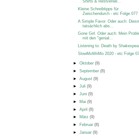
Shirts & Restverwe...
Kleine Schreibtipps für
Zwischendurch - etc Folge 077
A Simple Favor. Oder auch: Dies
tatsächlich abs...
Gone Girl. Oder auch: Mein Prob
mit den "genial...
Listening to: Death by Shakespea
SlowMoWriMo 2020 - etc Folge 0
►
Oktober
(9)
►
September
(8)
►
August
(9)
►
Juli
(9)
►
Juni
(9)
►
Mai
(9)
►
April
(8)
►
März
(9)
►
Februar
(8)
►
Januar
(9)