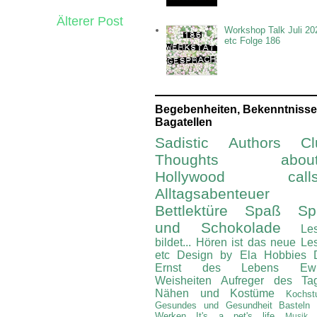
Älterer Post
Workshop Talk Juli 20
etc Folge 186
Begebenheiten, Bekenntnisse
Bagatellen
Sadistic Authors Cl
Thoughts about.
Hollywood calls.
Alltagsabenteuer
Bettlektüre
Spaß Spi
und Schokolade
Le
bildet...
Hören ist das neue Le
etc
Design by Ela
Hobbies
Ernst des Lebens
Ew
Weisheiten
Aufreger des Ta
Nähen und Kostüme
Kochst
Gesundes und Gesundheit
Basteln
Werken
It's a pet's life
Musik 