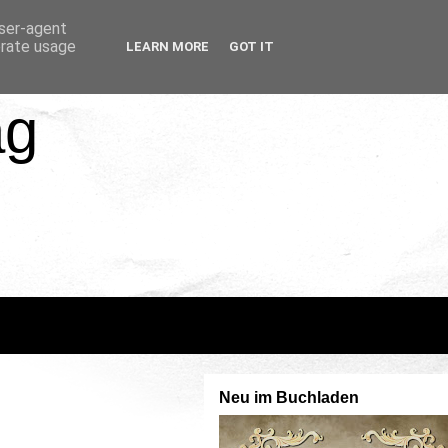
user-agent
erate usage
LEARN MORE
GOT IT
ag
Neu im Buchladen