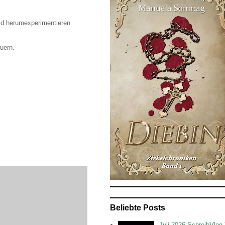
ld herumexperimentieren
uern.
Beliebte Posts
Juli 2026 SchreibVlog 