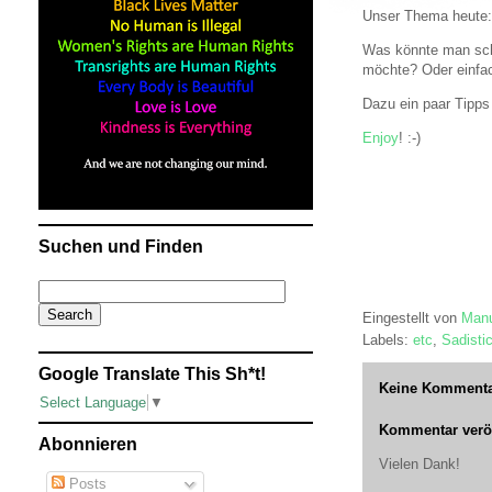
Unser Thema heute:
Was könnte man schr
möchte? Oder einfac
Dazu ein paar Tipp
Enjoy
! :-)
Suchen und Finden
Eingestellt von
Manu
Labels:
etc
,
Sadisti
Google Translate This Sh*t!
Keine Kommenta
Select Language
▼
Kommentar veröf
Abonnieren
Vielen Dank!
Posts