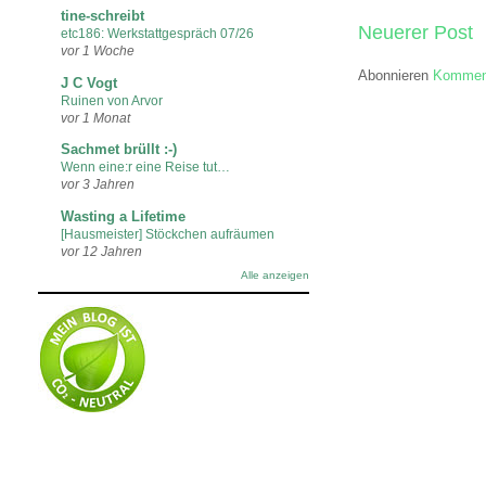
tine-schreibt
Neuerer Post
etc186: Werkstattgespräch 07/26
vor 1 Woche
Abonnieren
Komment
J C Vogt
Ruinen von Arvor
vor 1 Monat
Sachmet brüllt :-)
Wenn eine:r eine Reise tut…
vor 3 Jahren
Wasting a Lifetime
[Hausmeister] Stöckchen aufräumen
vor 12 Jahren
Alle anzeigen