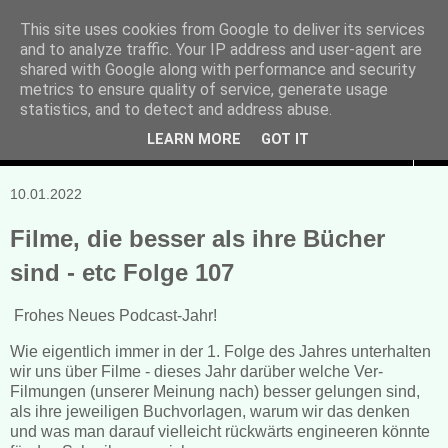
This site uses cookies from Google to deliver its services
and to analyze traffic. Your IP address and user-agent are
Manuela Sonntag
shared with Google along with performance and security
metrics to ensure quality of service, generate usage
Bücher, Blogs & mehr
statistics, and to detect and address abuse.
LEARN MORE
GOT IT
▼
10.01.2022
Filme, die besser als ihre Bücher
sind - etc Folge 107
Frohes Neues Podcast-Jahr!
Wie eigentlich immer in der 1. Folge des Jahres unterhalten
wir uns über Filme - dieses Jahr darüber welche Ver-
Filmungen (unserer Meinung nach) besser gelungen sind,
als ihre jeweiligen Buchvorlagen, warum wir das denken
und was man darauf vielleicht rückwärts engineeren könnte