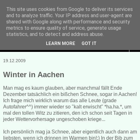
This site uses cookies from Google to deliver its services
and to analyze traffic. Your IP address and user-agent are
Manuela Sonntag
shared with Google along with performance and security
metrics to ensure quality of service, generate usage
Bücher, Blogs & mehr
statistics, and to detect and address abuse.
LEARN MORE
GOT IT
▼
19.12.2009
Winter in Aachen
Man mag es kaum glauben, aber manchmal fällt Ende
Dezember tatsächlich ein bißchen Schnee, sogar in Aachen!
Ich frage mich wirklich warum das alle Leute (grade
Autofahrer^^) immer wieder so "kalt erwischt" *ha.ha.*, um
mal den tollen Witz zu zitieren, den ich schon seit Tagen in
jeder Wettervorhersage ungeschoben kriege...
Ich persönlich mag ja Schnee, aber eigentlich auch dann am
liebsten, wenn ich drinnen im Warmen bin!;) In der Bib zum