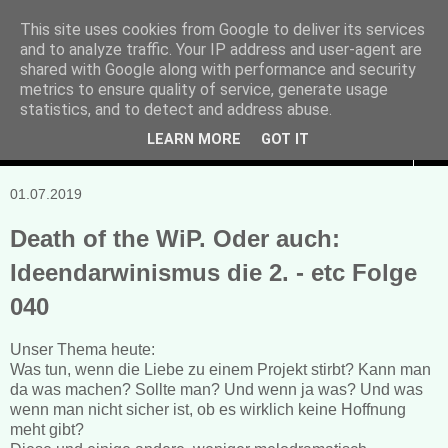
This site uses cookies from Google to deliver its services
and to analyze traffic. Your IP address and user-agent are
Manuela Sonntag
shared with Google along with performance and security
metrics to ensure quality of service, generate usage
Bücher, Blogs & mehr
statistics, and to detect and address abuse.
LEARN MORE
GOT IT
▼
01.07.2019
Death of the WiP. Oder auch:
Ideendarwinismus die 2. - etc Folge
040
Unser Thema heute:
Was tun, wenn die Liebe zu einem Projekt stirbt? Kann man
da was machen? Sollte man? Und wenn ja was? Und was
wenn man nicht sicher ist, ob es wirklich keine Hoffnung
meht gibt?