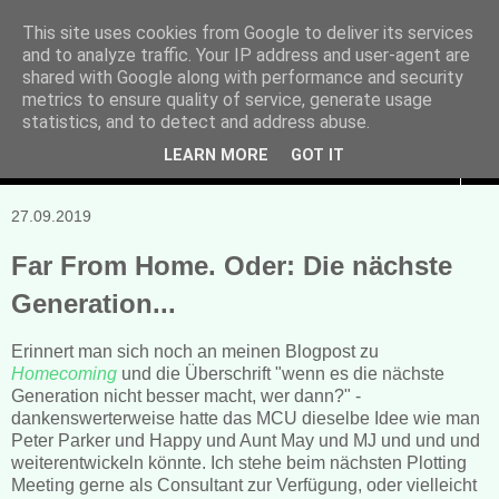
This site uses cookies from Google to deliver its services
and to analyze traffic. Your IP address and user-agent are
Manuela Sonntag
shared with Google along with performance and security
metrics to ensure quality of service, generate usage
Bücher, Blogs & mehr
statistics, and to detect and address abuse.
LEARN MORE
GOT IT
▼
27.09.2019
Far From Home. Oder: Die nächste
Generation...
Erinnert man sich noch an meinen Blogpost zu
Homecoming
und die Überschrift "wenn es die nächste
Generation nicht besser macht, wer dann?" -
dankenswerterweise hatte das MCU dieselbe Idee wie man
Peter Parker und Happy und Aunt May und MJ und und und
weiterentwickeln könnte. Ich stehe beim nächsten Plotting
Meeting gerne als Consultant zur Verfügung, oder vielleicht