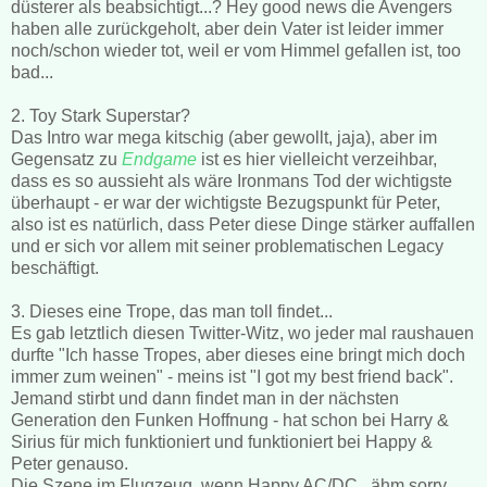
düsterer als beabsichtigt...? Hey good news die Avengers
haben alle zurückgeholt, aber dein Vater ist leider immer
noch/schon wieder tot, weil er vom Himmel gefallen ist, too
bad...
2. Toy Stark Superstar?
Das Intro war mega kitschig (aber gewollt, jaja), aber im
Gegensatz zu
Endgame
ist es hier vielleicht verzeihbar,
dass es so aussieht als wäre Ironmans Tod der wichtigste
überhaupt - er war der wichtigste Bezugspunkt für Peter,
also ist es natürlich, dass Peter diese Dinge stärker auffallen
und er sich vor allem mit seiner problematischen Legacy
beschäftigt.
3. Dieses eine Trope, das man toll findet...
Es gab letztlich diesen Twitter-Witz, wo jeder mal raushauen
durfte "Ich hasse Tropes, aber dieses eine bringt mich doch
immer zum weinen" - meins ist "I got my best friend back".
Jemand stirbt und dann findet man in der nächsten
Generation den Funken Hoffnung - hat schon bei Harry &
Sirius für mich funktioniert und funktioniert bei Happy &
Peter genauso.
Die Szene im Flugzeug, wenn Happy AC/DC...ähm sorry