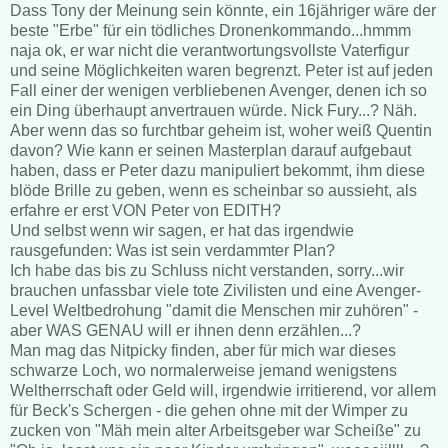
Dass Tony der Meinung sein könnte, ein 16jähriger wäre der
beste "Erbe" für ein tödliches Dronenkommando...hmmm
naja ok, er war nicht die verantwortungsvollste Vaterfigur
und seine Möglichkeiten waren begrenzt. Peter ist auf jeden
Fall einer der wenigen verbliebenen Avenger, denen ich so
ein Ding überhaupt anvertrauen würde. Nick Fury...? Näh.
Aber wenn das so furchtbar geheim ist, woher weiß Quentin
davon? Wie kann er seinen Masterplan darauf aufgebaut
haben, dass er Peter dazu manipuliert bekommt, ihm diese
blöde Brille zu geben, wenn es scheinbar so aussieht, als
erfahre er erst VON Peter von EDITH?
Und selbst wenn wir sagen, er hat das irgendwie
rausgefunden: Was ist sein verdammter Plan?
Ich habe das bis zu Schluss nicht verstanden, sorry...wir
brauchen unfassbar viele tote Zivilisten und eine Avenger-
Level Weltbedrohung "damit die Menschen mir zuhören" -
aber WAS GENAU will er ihnen denn erzählen...?
Man mag das Nitpicky finden, aber für mich war dieses
schwarze Loch, wo normalerweise jemand wenigstens
Weltherrschaft oder Geld will, irgendwie irritierend, vor allem
für Beck's Schergen - die gehen ohne mit der Wimper zu
zucken von "Mäh mein alter Arbeitsgeber war Scheiße" zu