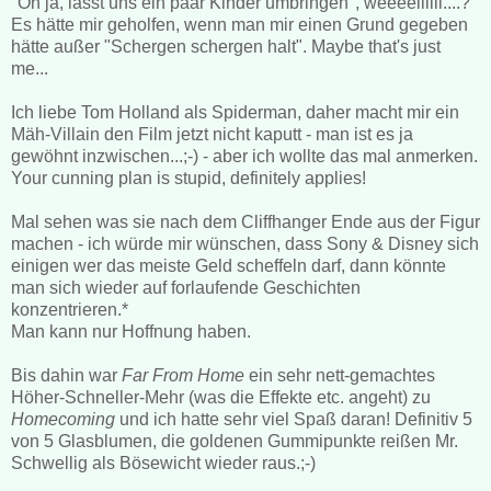
"Oh ja, lasst uns ein paar Kinder umbringen", weeeeiillll....?
Es hätte mir geholfen, wenn man mir einen Grund gegeben
hätte außer "Schergen schergen halt". Maybe that's just
me...
Ich liebe Tom Holland als Spiderman, daher macht mir ein
Mäh-Villain den Film jetzt nicht kaputt - man ist es ja
gewöhnt inzwischen...;-) - aber ich wollte das mal anmerken.
Your cunning plan is stupid, definitely applies!
Mal sehen was sie nach dem Cliffhanger Ende aus der Figur
machen - ich würde mir wünschen, dass Sony & Disney sich
einigen wer das meiste Geld scheffeln darf, dann könnte
man sich wieder auf forlaufende Geschichten
konzentrieren.*
Man kann nur Hoffnung haben.
Bis dahin war
Far From Home
ein sehr nett-gemachtes
Höher-Schneller-Mehr (was die Effekte etc. angeht) zu
Homecoming
und ich hatte sehr viel Spaß daran! Definitiv 5
von 5 Glasblumen, die goldenen Gummipunkte reißen Mr.
Schwellig als Bösewicht wieder raus.;-)