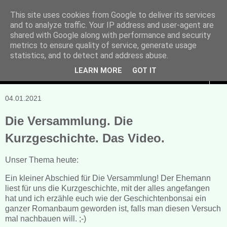
This site uses cookies from Google to deliver its services
and to analyze traffic. Your IP address and user-agent are
Manuela Sonntag
shared with Google along with performance and security
metrics to ensure quality of service, generate usage
Bücher, Blogs & mehr
statistics, and to detect and address abuse.
LEARN MORE
GOT IT
▼
04.01.2021
Die Versammlung. Die
Kurzgeschichte. Das Video.
Unser Thema heute:
Ein kleiner Abschied für Die Versammlung! Der Ehemann
liest für uns die Kurzgeschichte, mit der alles angefangen
hat und ich erzähle euch wie der Geschichtenbonsai ein
ganzer Romanbaum geworden ist, falls man diesen Versuch
mal nachbauen will. ;-)