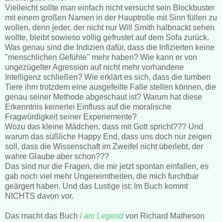
Vielleicht sollte man einfach nicht versucht sein Blockbuster
mit einem großen Namen in der Hauptrolle mit Sinn füllen zu
wollen, denn jeder, der nicht nur Will Smith halbnackt sehen
wollte, bleibt sowieso völlig gefrustet auf dem Sofa zurück.
Was genau sind die Indizien dafür, dass die Infizierten keine
"menschlichen Gefühle" mehr haben? Wie kann er von
ungezügelter Agression auf nicht mehr vorhandene
Intelligenz schließen? Wie erklärt es sich, dass die tumben
Tiere ihm trotzdem eine ausgefeilte Falle stellen können, die
genau seiner Methode abgeschaut ist? Warum hat diese
Erkenntnis keinerlei Einfluss auf die moralische
Fragwürdigkeit seiner Experiemente?
Wozu das kleine Mädchen, dass mit Gott spricht??? Und
warum das süßliche Happy End, dass uns doch nur zeigen
soll, dass die Wissenschaft im Zweifel nicht überlebt, der
wahre Glaube aber schon???
Das sind nur die Fragen, die mir jetzt spontan einfallen, es
gab noch viel mehr Ungereimtheiten, die mich furchtbar
geärgert haben. Und das Lustige ist: Im Buch kommt
NICHTS davon vor.
Das macht das Buch
I am Legend
von Richard Matheson