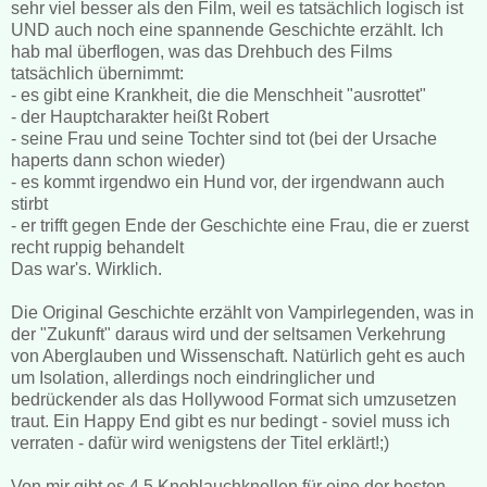
sehr viel besser als den Film, weil es tatsächlich logisch ist
UND auch noch eine spannende Geschichte erzählt. Ich
hab mal überflogen, was das Drehbuch des Films
tatsächlich übernimmt:
- es gibt eine Krankheit, die die Menschheit "ausrottet"
- der Hauptcharakter heißt Robert
- seine Frau und seine Tochter sind tot (bei der Ursache
haperts dann schon wieder)
- es kommt irgendwo ein Hund vor, der irgendwann auch
stirbt
- er trifft gegen Ende der Geschichte eine Frau, die er zuerst
recht ruppig behandelt
Das war's. Wirklich.
Die Original Geschichte erzählt von Vampirlegenden, was in
der "Zukunft" daraus wird und der seltsamen Verkehrung
von Aberglauben und Wissenschaft. Natürlich geht es auch
um Isolation, allerdings noch eindringlicher und
bedrückender als das Hollywood Format sich umzusetzen
traut. Ein Happy End gibt es nur bedingt - soviel muss ich
verraten - dafür wird wenigstens der Titel erklärt!;)
Von mir gibt es 4,5 Knoblauchknollen für eine der besten