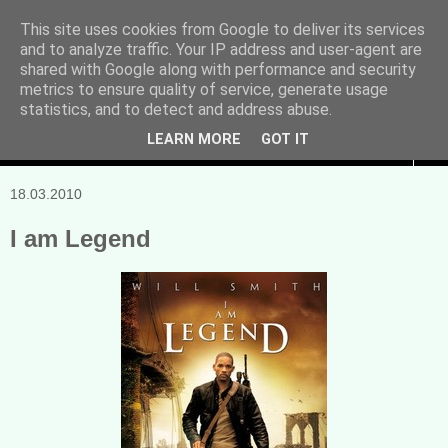
This site uses cookies from Google to deliver its services
and to analyze traffic. Your IP address and user-agent are
Manuela Sonntag
shared with Google along with performance and security
metrics to ensure quality of service, generate usage
Bücher, Blogs & mehr
statistics, and to detect and address abuse.
LEARN MORE
GOT IT
▼
18.03.2010
I am Legend