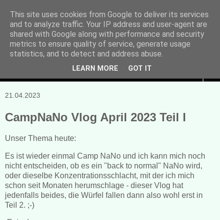
This site uses cookies from Google to deliver its services
and to analyze traffic. Your IP address and user-agent are
Manuela Sonntag
shared with Google along with performance and security
metrics to ensure quality of service, generate usage
Bücher, Blogs & mehr
statistics, and to detect and address abuse.
LEARN MORE
GOT IT
▼
21.04.2023
CampNaNo Vlog April 2023 Teil I
Unser Thema heute:
Es ist wieder einmal Camp NaNo und ich kann mich noch
nicht entscheiden, ob es ein "back to normal" NaNo wird,
oder dieselbe Konzentrationsschlacht, mit der ich mich
schon seit Monaten herumschlage - dieser Vlog hat
jedenfalls beides, die Würfel fallen dann also wohl erst in
Teil 2. ;-)