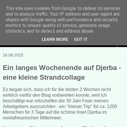
This site uses cookies from Google to deliver its services
and to analyze traffic. Your IP address and user-agent are
Manuela Sonntag
shared with Google along with performance and security
metrics to ensure quality of service, generate usage
Bücher, Blogs & mehr
statistics, and to detect and address abuse.
LEARN MORE
GOT IT
▼
16.06.2023
Ein langes Wochenende auf Djerba -
eine kleine Strandcollage
Es begab sich, dass ich für die letzten 2 Wochen nicht
wirklich vielfür den Blog vorbereiten konnte, weil ich
beschäftigt war mitzuhelfen die 30 Jahr Feier meines
Arbeitgebers auszurichten - ein "kleiner Trip" für ca. 1200
Menschen für 3 Tage auf die schöne Insel Djerba im
nordafrikanischen Mittelmeer.