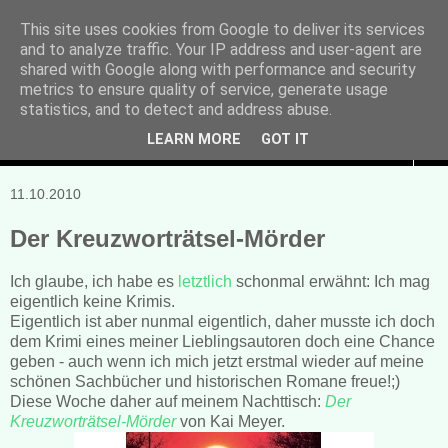
This site uses cookies from Google to deliver its services
and to analyze traffic. Your IP address and user-agent are
Manuela Sonntag
shared with Google along with performance and security
metrics to ensure quality of service, generate usage
Bücher, Blogs & mehr
statistics, and to detect and address abuse.
LEARN MORE
GOT IT
▼
11.10.2010
Der Kreuzworträtsel-Mörder
Ich glaube, ich habe es
letztlich
schonmal erwähnt: Ich mag
eigentlich keine Krimis.
Eigentlich ist aber nunmal eigentlich, daher musste ich doch
dem Krimi eines meiner Lieblingsautoren doch eine Chance
geben - auch wenn ich mich jetzt erstmal wieder auf meine
schönen Sachbücher und historischen Romane freue!;)
Diese Woche daher auf meinem Nachttisch:
Der
Kreuzworträtsel-Mörder
von Kai Meyer.