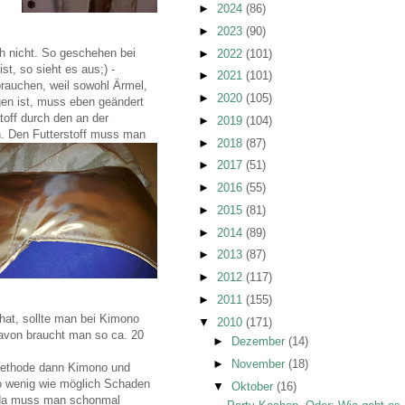
►
2024
(86)
►
2023
(90)
h nicht. So geschehen bei
►
2022
(101)
st, so sieht es aus;) -
►
2021
(101)
brauchen, weil sowohl Ärmel,
►
2020
(105)
agen ist, muss eben geändert
off durch den an der
►
2019
(104)
n.
Den Futterstoff muss man
►
2018
(87)
►
2017
(51)
►
2016
(55)
►
2015
(81)
►
2014
(89)
►
2013
(87)
►
2012
(117)
►
2011
(155)
hat, sollte man bei Kimono
▼
2010
(171)
davon braucht man so ca. 20
►
Dezember
(14)
►
November
(18)
e Methode dann Kimono und
o wenig wie möglich Schaden
▼
Oktober
(16)
 da muss man schonmal