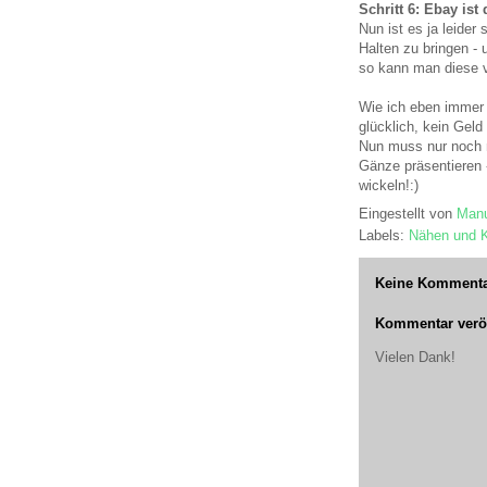
Schritt 6: Ebay ist
Nun ist es ja leide
Halten zu bringen - 
so kann man diese v
Wie ich eben immer
glücklich, kein Geld
Nun muss nur noch 
Gänze präsentieren -
wickeln!:)
Eingestellt von
Manu
Labels:
Nähen und 
Keine Kommenta
Kommentar veröf
Vielen Dank!