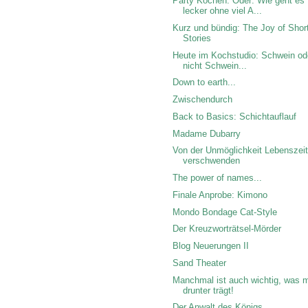
Party Kochen. Oder: Wie geht es
lecker ohne viel A...
Kurz und bündig: The Joy of Shor
Stories
Heute im Kochstudio: Schwein od
nicht Schwein...
Down to earth...
Zwischendurch
Back to Basics: Schichtauflauf
Madame Dubarry
Von der Unmöglichkeit Lebenszei
verschwenden
The power of names...
Finale Anprobe: Kimono
Mondo Bondage Cat-Style
Der Kreuzworträtsel-Mörder
Blog Neuerungen II
Sand Theater
Manchmal ist auch wichtig, was 
drunter trägt!
Der Anwalt des Königs