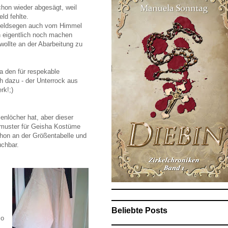
on wieder abgesägt, weil
ld fehlte.
 Geldsegen auch vom Himmel
n eigentlich noch machen
 wollte an der Abarbeitung zu
a den für respekable
ch dazu - der Unterrock aus
rk!;)
enlöcher hat, aber dieser
ttmuster für Geisha Kostüme
chon an der Größentabelle und
uchbar.
Beliebte Posts
so