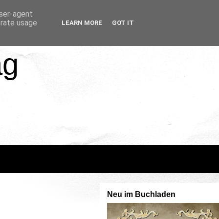
user-agent
erate usage
LEARN MORE
GOT IT
ag
Neu im Buchladen