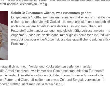
toff nochmal wiederholen - fertig.
Schritt 3: Zusammen wächst, was zusammen gehört
Lange gerade Stoffbahnen zusammennähen, hat eigentlich mit Könn
nichts zu tun, aber viel mit Geduld - es empfiehlt sich aber tatsächlic
noch eine weitere Arbeitsstunde darein zu investieren Ober- und
Futterstoff aufeinander zu legen und gleichmäßig beizuschneiden - ma
Augenmaß, dass die Nahtzugabe immer gleich bemessen ist und wenn
weiter/länger oder enger/kürzer ist, als das eigentliche Kleidungsstü
Probleme!;)
eigentlich nur noch Vorder und Rückseiten zu verbinden, an den
ie Ärmel einsetzen - wie immer das Ganze nochmal mit dem Futterstoff
n die beiden Einzelteile verbinden. Auf den Saum für die schlussendliche
 Futter- und Oberstoff sollte man etwas Zeit und Sorgfalt verwenden - im
deren Nähten sieht man die ja tatsächlich.;)