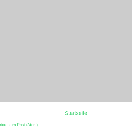
Startseite
are zum Post (Atom)