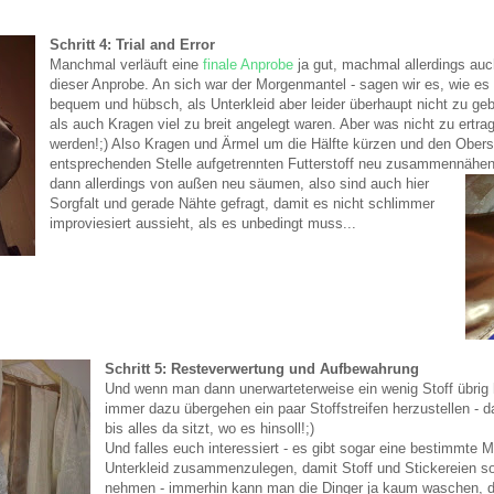
Schritt 4: Trial and Error
Manchmal verläuft eine
finale Anprobe
ja gut, machmal allerdings auc
dieser Anprobe. An sich war der Morgenmantel - sagen wir es, wie es i
bequem und hübsch, als Unterkleid aber leider überhaupt nicht zu ge
als auch Kragen viel zu breit angelegt waren. Aber was nicht zu ertr
werden!;) Also Kragen und Ärmel um die Hälfte kürzen und den Oberst
entsprechenden Stelle aufgetrennten Futterstoff neu zusammennähe
dann allerdings von außen neu säumen, also sind auch hier
Sorgfalt und gerade Nähte gefragt, damit es nicht schlimmer
improviesiert aussieht, als es unbedingt muss...
Schritt 5: Resteverwertung und Aufbewahrung
Und wenn man dann unerwarteterweise ein wenig Stoff übrig 
immer dazu übergehen ein paar Stoffstreifen herzustellen - 
bis alles da sitzt, wo es hinsoll!;)
Und falles euch interessiert - es gibt sogar eine bestimmt
Unterkleid zusammenzulegen, damit Stoff und Stickereien s
nehmen - immerhin kann man die Dinger ja kaum waschen,