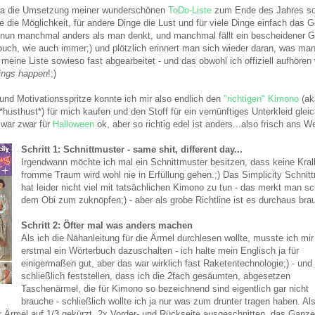
h ja die Umsetzung meiner wunderschönen
ToDo-Liste
zum Ende des Jahres sch
 die Möglichkeit, für andere Dinge die Lust und für viele Dinge einfach das Ge
nun manchmal anders als man denkt, und manchmal fällt ein bescheidener
uch, wie auch immer;) und plötzlich erinnert man sich wieder daran, was ma
st meine Liste sowieso fast abgearbeitet - und das obwohl ich offiziell aufhören
hings happen
!;)
und Motivationsspritze konnte ich mir also endlich den
"richtigen" Kimono
(ak
husthust*) für mich kaufen und den Stoff für ein vernünftiges Unterkleid glei
 war zwar für
Halloween
ok, aber so richtig edel ist anders...also frisch ans We
Schritt 1: Schnittmuster - same shit, different day...
Irgendwann möchte ich mal ein Schnittmuster besitzen, dass keine Krall
fromme Traum wird wohl nie in Erfüllung gehen.;) Das Simplicity Schni
hat leider nicht viel mit tatsächlichen Kimono zu tun - das merkt man s
dem Obi zum zuknöpfen;) - aber als grobe Richtline ist es durchaus bra
Schritt 2: Öfter mal was anders machen
Als ich die Nähanleitung für die Ärmel durchlesen wollte, musste ich mir
erstmal ein Wörterbuch dazuschalten - ich halte mein Englisch ja für
einigermaßen gut, aber das war wirklich fast Raketentechnologie;) - und
schließlich feststellen, dass ich die 2fach gesäumten, abgesetzen
Taschenärmel, die für Kimono so bezeichnend sind eigentlich gar nicht
brauche - schließlich wollte ich ja nur was zum drunter tragen haben. Al
er Ärmel auf 1/3 gekürzt, 2x Vorder- und Rückseite ausgeschnitten, das Ganze