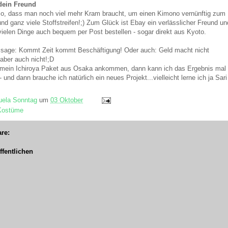
 dein Freund
r so, dass man noch viel mehr Kram braucht, um einen Kimono vernünftig zum
und ganz viele Stoffstreifen!;) Zum Glück ist Ebay ein verlässlicher Freund un
ielen Dinge auch bequem per Post bestellen - sogar direkt aus Kyoto.
 sage: Kommt Zeit kommt Beschäftigung! Oder auch: Geld macht nicht
 aber auch nicht!;D
mein Ichiroya Paket aus Osaka ankommen, dann kann ich das Ergebnis mal 
 und dann brauche ich natürlich ein neues Projekt...vielleicht lerne ich ja Sari
ela Sonntag
um
03 Oktober
Kostüme
re:
fentlichen