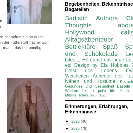
Begebenheiten, Bekenntnisse
Bagatellen
Sadistic Authors Cl
en
Thoughts about.
h
Hollywood calls.
n hat selten ein so gutes
Alltagsabenteuer
 der Futterstoff nacher 2cm
Bettlektüre
Spaß Spi
ck, macht das nur unnötig
und Schokolade
Le
bildet...
Hören ist das neue Le
etc
Design by Ela
Hobbies
Ernst des Lebens
Ew
Weisheiten
Aufreger des Ta
Nähen und Kostüme
Kochst
Gesundes und Gesundheit
Basteln
Werken
It's a pet's life
Musik 
Musikalisches
Life on Stage
Erinnerungen, Erfahrungen,
Erkenntinisse
►
2026
(46)
►
2025
(79)