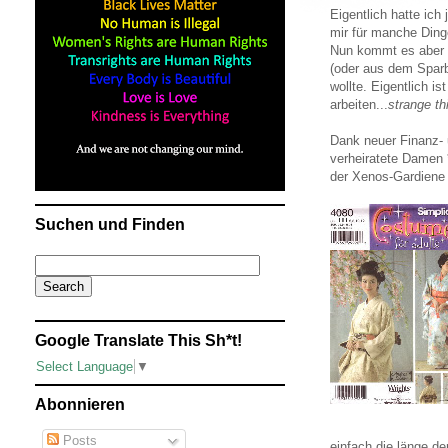
Eigentlich hatte ic
mir für manche Dinge
Nun kommt es aber 
(oder aus dem Sparb
wollte. Eigentlich i
arbeiten...
strange t
Dank neuer Finanz- 
verheiratete Damen *
der Xenos-Gardiene
Suchen und Finden
Google Translate This Sh*t!
Select Language
▼
Abonnieren
Posts
einfach die länge d