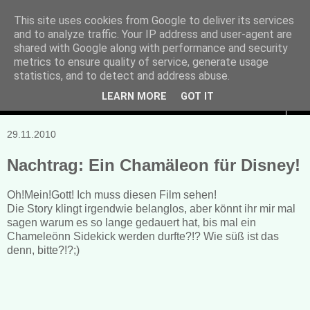
This site uses cookies from Google to deliver its services
and to analyze traffic. Your IP address and user-agent are
Manuela Sonntag
shared with Google along with performance and security
metrics to ensure quality of service, generate usage
Bücher, Blogs & mehr
statistics, and to detect and address abuse.
LEARN MORE
GOT IT
▼
29.11.2010
Nachtrag: Ein Chamäleon für Disney!
Oh!Mein!Gott! Ich muss diesen Film sehen!
Die Story klingt irgendwie belanglos, aber könnt ihr mir mal
sagen warum es so lange gedauert hat, bis mal ein
Chameleönn Sidekick werden durfte?!? Wie süß ist das
denn, bitte?!?;)