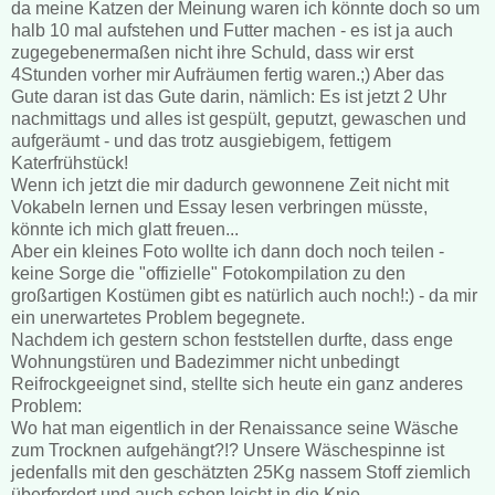
da meine Katzen der Meinung waren ich könnte doch so um
halb 10 mal aufstehen und Futter machen - es ist ja auch
zugegebenermaßen nicht ihre Schuld, dass wir erst
4Stunden vorher mir Aufräumen fertig waren.;) Aber das
Gute daran ist das Gute darin, nämlich: Es ist jetzt 2 Uhr
nachmittags und alles ist gespült, geputzt, gewaschen und
aufgeräumt - und das trotz ausgiebigem, fettigem
Katerfrühstück!
Wenn ich jetzt die mir dadurch gewonnene Zeit nicht mit
Vokabeln lernen und Essay lesen verbringen müsste,
könnte ich mich glatt freuen...
Aber ein kleines Foto wollte ich dann doch noch teilen -
keine Sorge die "offizielle" Fotokompilation zu den
großartigen Kostümen gibt es natürlich auch noch!:) - da mir
ein unerwartetes Problem begegnete.
Nachdem ich gestern schon feststellen durfte, dass enge
Wohnungstüren und Badezimmer nicht unbedingt
Reifrockgeeignet sind, stellte sich heute ein ganz anderes
Problem:
Wo hat man eigentlich in der Renaissance seine Wäsche
zum Trocknen aufgehängt?!? Unsere Wäschespinne ist
jedenfalls mit den geschätzten 25Kg nassem Stoff ziemlich
überfordert und auch schon leicht in die Knie