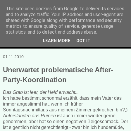
This site uses cookies from Google to deliver its services
and to analyze traffic. Your IP address and user-agent are
Manuela Sonntag
shared with Google along with performance and security
metrics to ensure quality of service, generate usage
Bücher, Blogs & mehr
statistics, and to detect and address abuse.
LEARN MORE
GOT IT
▼
01.11.2010
Unerwartet problematische After-
Party-Koordination
Das Grab ist leer, der Held erwacht...
Ich habe bestimmt schonmal erzählt, dass mein Vater das
immer angestimmt hat, wenn ich früher
Sonntagsnachmittags aus meinem Zimmer gekrochen bin?;)
Auferstanden aus Ruinen
ist auch immer wieder gerne
genommen, aber hat so einen negativen Beigeschmack. Der
ist eigentlich nicht gerechtfertigt - zwar bin ich hundemüde,