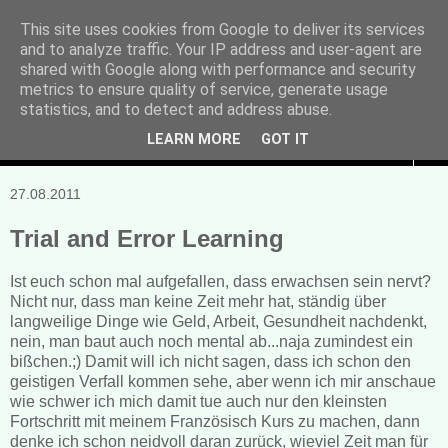
This site uses cookies from Google to deliver its services
and to analyze traffic. Your IP address and user-agent are
Manuela Sonntag
shared with Google along with performance and security
metrics to ensure quality of service, generate usage
Bücher, Blogs & mehr
statistics, and to detect and address abuse.
LEARN MORE
GOT IT
▼
27.08.2011
Trial and Error Learning
Ist euch schon mal aufgefallen, dass erwachsen sein nervt?
Nicht nur, dass man keine Zeit mehr hat, ständig über
langweilige Dinge wie Geld, Arbeit, Gesundheit nachdenkt,
nein, man baut auch noch mental ab...naja zumindest ein
bißchen.;) Damit will ich nicht sagen, dass ich schon den
geistigen Verfall kommen sehe, aber wenn ich mir anschaue
wie schwer ich mich damit tue auch nur den kleinsten
Fortschritt mit meinem Französisch Kurs zu machen, dann
denke ich schon neidvoll daran zurück, wieviel Zeit man für