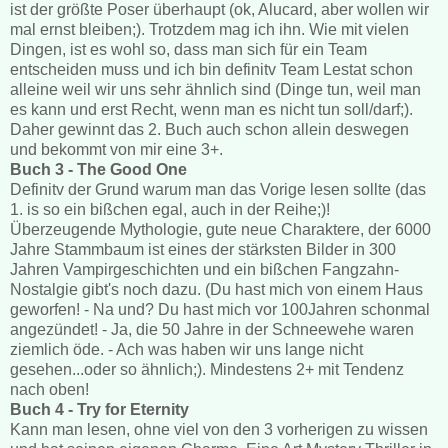
ist der größte Poser überhaupt (ok, Alucard, aber wollen wir
mal ernst bleiben;). Trotzdem mag ich ihn. Wie mit vielen
Dingen, ist es wohl so, dass man sich für ein Team
entscheiden muss und ich bin definitv Team Lestat schon
alleine weil wir uns sehr ähnlich sind (Dinge tun, weil man
es kann und erst Recht, wenn man es nicht tun soll/darf;).
Daher gewinnt das 2. Buch auch schon allein deswegen
und bekommt von mir eine 3+.
Buch 3 - The Good One
Definitv der Grund warum man das Vorige lesen sollte (das
1. is so ein bißchen egal, auch in der Reihe;)!
Überzeugende Mythologie, gute neue Charaktere, der 6000
Jahre Stammbaum ist eines der stärksten Bilder in 300
Jahren Vampirgeschichten und ein bißchen Fangzahn-
Nostalgie gibt's noch dazu. (Du hast mich von einem Haus
geworfen! - Na und? Du hast mich vor 100Jahren schonmal
angezündet! - Ja, die 50 Jahre in der Schneewehe waren
ziemlich öde. - Ach was haben wir uns lange nicht
gesehen...oder so ähnlich;). Mindestens 2+ mit Tendenz
nach oben!
Buch 4 - Try for Eternity
Kann man lesen, ohne viel von den 3 vorherigen zu wissen