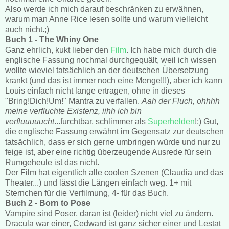
Also werde ich mich darauf beschränken zu erwähnen,
warum man Anne Rice lesen sollte und warum vielleicht
auch nicht.;)
Buch 1 - The Whiny One
Ganz ehrlich, kukt lieber den
Film
. Ich habe mich durch die
englische Fassung nochmal durchgequält, weil ich wissen
wollte wieviel tatsächlich an der deutschen Übersetzung
krankt (und das ist immer noch eine Menge!!!), aber ich kann
Louis einfach nicht lange ertragen, ohne in dieses
"Bring!Dich!Um!" Mantra zu verfallen.
Aah der Fluch, ohhhh
meine verfluchte Existenz, iihh ich bin
verfluuuuucht
...furchtbar, schlimmer als
Superhelden
!;) Gut,
die englische Fassung erwähnt im Gegensatz zur deutschen
tatsächlich, dass er sich gerne umbringen würde und nur zu
feige ist, aber eine richtig überzeugende Ausrede für sein
Rumgeheule ist das nicht.
Der Film hat eigentlich alle coolen Szenen (Claudia und das
Theater...) und lässt die Längen einfach weg. 1+ mit
Sternchen für die Verfilmung, 4- für das Buch.
Buch 2 - Born to Pose
Vampire sind Poser, daran ist (leider) nicht viel zu ändern.
Dracula war einer, Cedward ist ganz sicher einer und Lestat