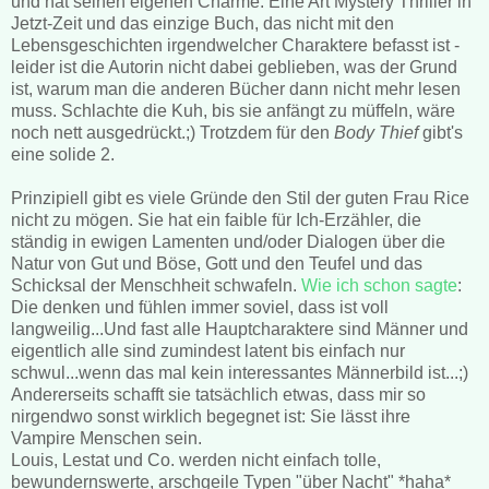
und hat seinen eigenen Charme. Eine Art Mystery Thriller in
Jetzt-Zeit und das einzige Buch, das nicht mit den
Lebensgeschichten irgendwelcher Charaktere befasst ist -
leider ist die Autorin nicht dabei geblieben, was der Grund
ist, warum man die anderen Bücher dann nicht mehr lesen
muss. Schlachte die Kuh, bis sie anfängt zu müffeln, wäre
noch nett ausgedrückt.;) Trotzdem für den
Body Thief
gibt's
eine solide 2.
Prinzipiell gibt es viele Gründe den Stil der guten Frau Rice
nicht zu mögen. Sie hat ein faible für Ich-Erzähler, die
ständig in ewigen Lamenten und/oder Dialogen über die
Natur von Gut und Böse, Gott und den Teufel und das
Schicksal der Menschheit schwafeln.
Wie ich schon sagte
:
Die denken und fühlen immer soviel, dass ist voll
langweilig...Und fast alle Hauptcharaktere sind Männer und
eigentlich alle sind zumindest latent bis einfach nur
schwul...wenn das mal kein interessantes Männerbild ist...;)
Andererseits schafft sie tatsächlich etwas, dass mir so
nirgendwo sonst wirklich begegnet ist: Sie lässt ihre
Vampire Menschen sein.
Louis, Lestat und Co. werden nicht einfach tolle,
bewundernswerte, arschgeile Typen "über Nacht" *haha*