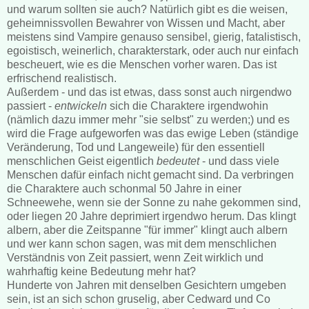
und warum sollten sie auch? Natürlich gibt es die weisen,
geheimnissvollen Bewahrer von Wissen und Macht, aber
meistens sind Vampire genauso sensibel, gierig, fatalistisch,
egoistisch, weinerlich, charakterstark, oder auch nur einfach
bescheuert, wie es die Menschen vorher waren. Das ist
erfrischend realistisch.
Außerdem - und das ist etwas, dass sonst auch nirgendwo
passiert -
entwickeln
sich die Charaktere irgendwohin
(nämlich dazu immer mehr "sie selbst" zu werden;) und es
wird die Frage aufgeworfen was das ewige Leben (ständige
Veränderung, Tod und Langeweile) für den essentiell
menschlichen Geist eigentlich
bedeutet
- und dass viele
Menschen dafür einfach nicht gemacht sind. Da verbringen
die Charaktere auch schonmal 50 Jahre in einer
Schneewehe, wenn sie der Sonne zu nahe gekommen sind,
oder liegen 20 Jahre deprimiert irgendwo herum. Das klingt
albern, aber die Zeitspanne "für immer" klingt auch albern
und wer kann schon sagen, was mit dem menschlichen
Verständnis von Zeit passiert, wenn Zeit wirklich und
wahrhaftig keine Bedeutung mehr hat?
Hunderte von Jahren mit denselben Gesichtern umgeben
sein, ist an sich schon gruselig, aber Cedward und Co