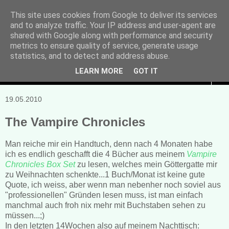
This site uses cookies from Google to deliver its services
and to analyze traffic. Your IP address and user-agent are
Manuela Sonntag
shared with Google along with performance and security
metrics to ensure quality of service, generate usage
Bücher, Blogs & mehr
statistics, and to detect and address abuse.
LEARN MORE
GOT IT
▼
19.05.2010
The Vampire Chronicles
Man reiche mir ein Handtuch, denn nach 4 Monaten habe
ich es endlich geschafft die 4 Bücher aus meinem
Vampire
Chronicles Box Set
zu lesen, welches mein Göttergatte mir
zu Weihnachten schenkte...1 Buch/Monat ist keine gute
Quote, ich weiss, aber wenn man nebenher noch soviel aus
"professionellen" Gründen lesen muss, ist man einfach
manchmal auch froh nix mehr mit Buchstaben sehen zu
müssen...;)
In den letzten 14Wochen also auf meinem Nachttisch: