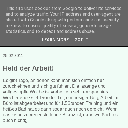
This site uses cookies from Google to deliver its services
and to analyze traffic. Your IP address and user-agent are
Manuela Sonntag
shared with Google along with performance and security
metrics to ensure quality of service, generate usage
Bücher, Blogs & mehr
statistics, and to detect and address abuse.
LEARN MORE
GOT IT
▼
25.02.2011
Held der Arbeit!
Es gibt Tage, an denen kann man sich einfach nur
zurücklehnen und sich gut fühlen. Die laaange und
vollgestopfte Woche ist vorbei, ein sehr entspanntes
Wochenende steht vor der Tür, ein riesiger Berg Arbeit im
Büro ist abgearbeitet und für 1,5Stunden Training und ein
heißes Bad hat es dann sogar auch noch gereicht. Wenn
das keine zufriedenstellende Bilanz ist, dann weiß ich es
auch nicht!;)